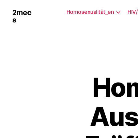
2mec
Homosexualität_en
HIV
s
Hom
Auss