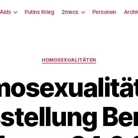
/Aids
Putins Krieg
2mecs
Personen
Archi
Kategorien
HOMOSEXUALITÄTEN
osexualitä
tellung Ber