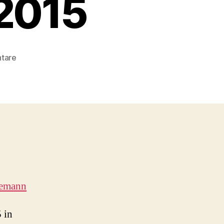
.2015
zu
tare
Homosexualität_en
Ausstellung
Berlin
–
Eröffnung
24.6.2015
demann
 in