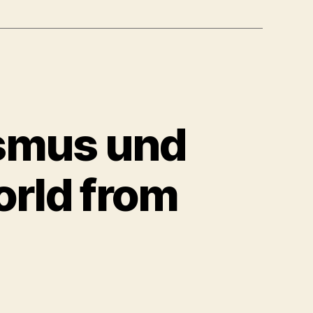
ter
g
ismus und
orld from