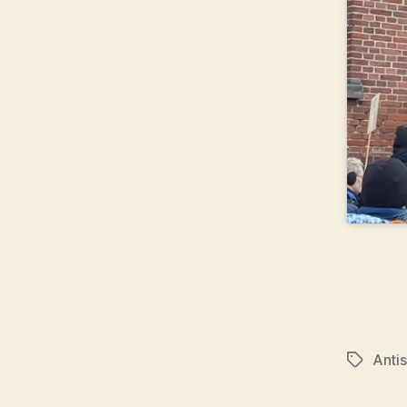
Anti
Schlagwö