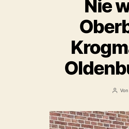
Nie w
Oberb
Krogm
Oldenb
Vo
Beitra