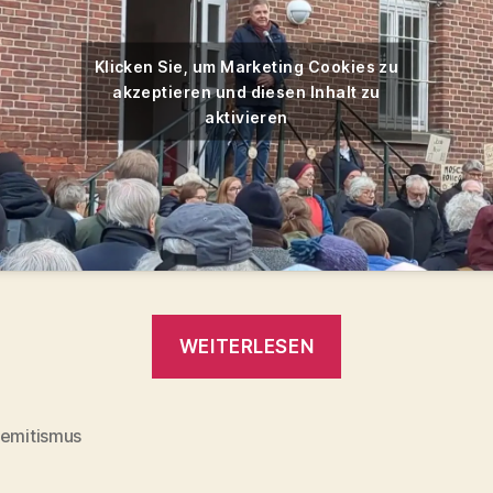
Klicken Sie, um Marketing Cookies zu
akzeptieren und diesen Inhalt zu
aktivieren
„Nie
WEITERLESEN
wieder
ist
jetzt!
semitismus
rter
–