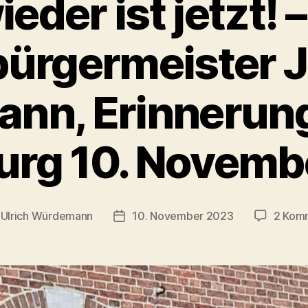
ieder ist jetzt! 
ürgermeister 
ann, Erinnerun
urg 10. Novemb
n
Ulrich Würdemann
10. November 2023
2 Kom
gsautor
Beitragsdatum