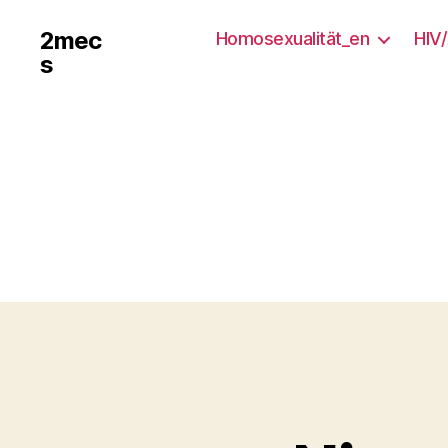
2mec
Homosexualität_en
HIV
s