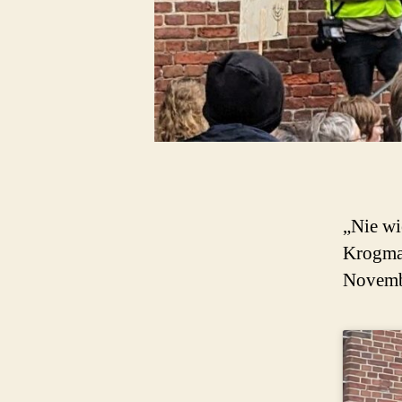
„Nie wi
Krogma
Novemb