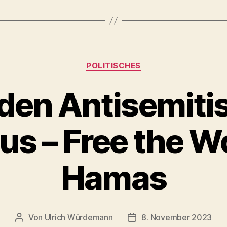
Rede
Oberbürgermeis
Jürgen
Krogmann,
Kategorien
Erinnerungsgan
POLITISCHES
Oldenburg
den Antisemit
10.
November
s – Free the W
2023“
Hamas
Von
Ulrich Würdemann
8. November 2023
Beitragsautor
Beitragsdatum