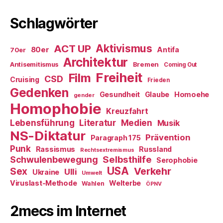
Schlagwörter
ACT UP
Aktivismus
80er
Antifa
70er
Architektur
Antisemitismus
Bremen
Coming Out
Freiheit
Film
CSD
Cruising
Frieden
Gedenken
Gesundheit
Glaube
Homoehe
gender
Homophobie
Kreuzfahrt
Literatur
Medien
Lebensführung
Musik
NS-Diktatur
Prävention
Paragraph 175
Punk
Rassismus
Russland
Rechtsextremismus
Selbsthilfe
Schwulenbewegung
Serophobie
USA
Verkehr
Sex
Ulli
Ukraine
Umwelt
Viruslast-Methode
Welterbe
Wahlen
ÖPNV
2mecs im Internet