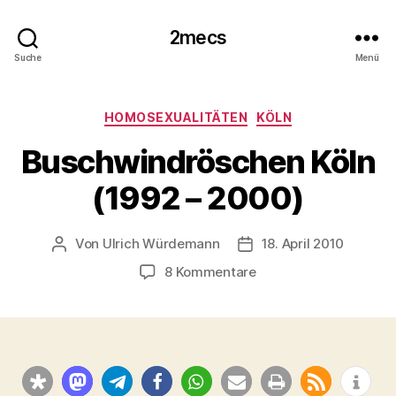
2mecs
Suche
Menü
Kategorien
HOMOSEXUALITÄTEN
KÖLN
Buschwindröschen Köln
(1992 – 2000)
Von
Ulrich Würdemann
18. April 2010
Beitragsautor
Beitragsdatum
zu
8 Kommentare
Buschwindröschen
Köln
(1992
–
2000)