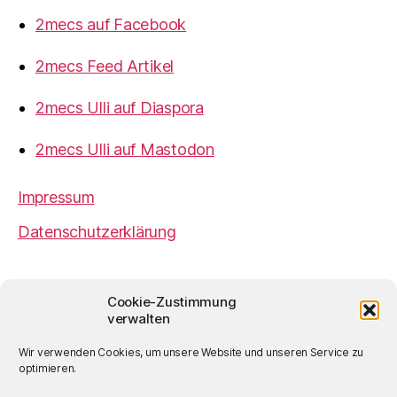
2mecs auf Facebook
2mecs Feed Artikel
2mecs Ulli auf Diaspora
2mecs Ulli auf Mastodon
Impressum
Datenschutzerklärung
2mecs
von
Ulrich Würdemann
ist sofern nicht
Cookie-Zustimmung
anders angegeben lizenziert unter einer
Creative
verwalten
Commons Namensnennung 4.0 International
Lizenz
.
Wir verwenden Cookies, um unsere Website und unseren Service zu
optimieren.