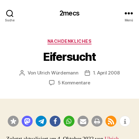
2mecs
Suche
Menü
Kategorien
NACHDENKLICHES
Eifersucht
Von
Ulrich Würdemann
1. April 2008
Beitragsautor
Beitragsdatum
zu
5 Kommentare
Eifersucht
Zuletzt aktualisiert am 4. Oktober 2022 von
Ulrich