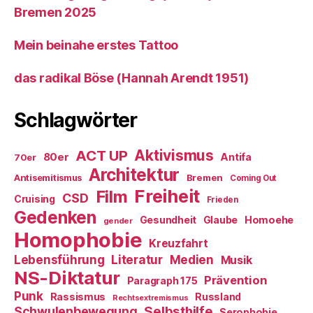
Bremen 2025
Mein beinahe erstes Tattoo
das radikal Böse (Hannah Arendt 1951)
Schlagwörter
ACT UP
Aktivismus
80er
Antifa
70er
Architektur
Antisemitismus
Bremen
Coming Out
Freiheit
Film
CSD
Cruising
Frieden
Gedenken
Gesundheit
Glaube
Homoehe
gender
Homophobie
Kreuzfahrt
Literatur
Medien
Lebensführung
Musik
NS-Diktatur
Prävention
Paragraph 175
Punk
Rassismus
Russland
Rechtsextremismus
Selbsthilfe
Schwulenbewegung
Serophobie