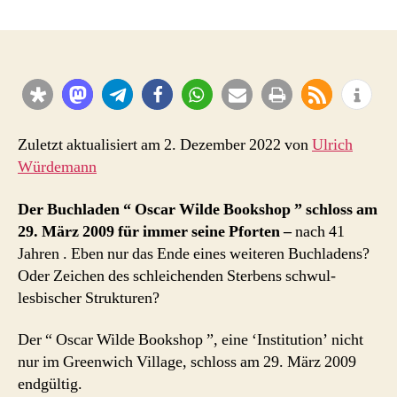
Oscar
Wilde
Bookshop:
2009
Aus
nach
41
Jahren
Zuletzt aktualisiert am 2. Dezember 2022 von
Ulrich
für
Würdemann
ältesten
schwulen
Der Buchladen “ Oscar Wilde Bookshop ” schloss am
Buchladen
29. März 2009
für immer seine Pforten –
nach 41
der
Jahren . Eben nur das Ende eines weiteren Buchladens?
Welt
Oder Zeichen des schleichenden Sterbens schwul-
lesbischer Strukturen?
Der “ Oscar Wilde Bookshop ”, eine ‘Institution’ nicht
nur im Greenwich Village, schloss am 29. März 2009
endgültig.