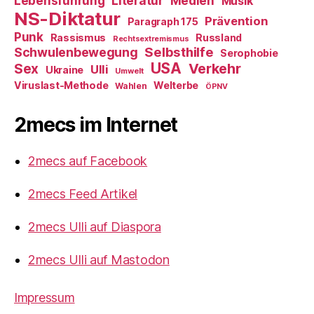
Literatur
Medien
Lebensführung
Musik
NS-Diktatur
Prävention
Paragraph 175
Punk
Rassismus
Russland
Rechtsextremismus
Selbsthilfe
Schwulenbewegung
Serophobie
USA
Verkehr
Sex
Ulli
Ukraine
Umwelt
Viruslast-Methode
Welterbe
Wahlen
ÖPNV
2mecs im Internet
2mecs auf Facebook
2mecs Feed Artikel
2mecs Ulli auf Diaspora
2mecs Ulli auf Mastodon
Impressum