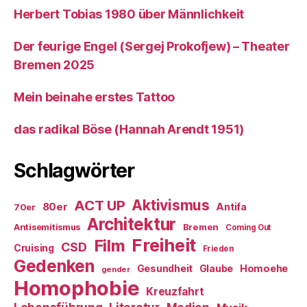
Herbert Tobias 1980 über Männlichkeit
Der feurige Engel (Sergej Prokofjew) – Theater
Bremen 2025
Mein beinahe erstes Tattoo
das radikal Böse (Hannah Arendt 1951)
Schlagwörter
ACT UP
Aktivismus
80er
Antifa
70er
Architektur
Antisemitismus
Bremen
Coming Out
Freiheit
Film
CSD
Cruising
Frieden
Gedenken
Gesundheit
Glaube
Homoehe
gender
Homophobie
Kreuzfahrt