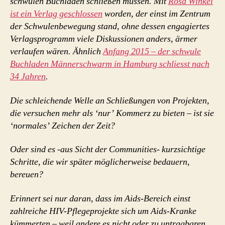
schwulen Buchläden schließen müssen. Mit
Rosa Winkel
ist ein Verlag geschlossen
worden, der einst im Zentrum
der Schwulenbewegung stand, ohne dessen engagiertes
Verlagsprogramm viele Diskussionen anders, ärmer
verlaufen wären. Ähnlich
Anfang 2015 – der schwule
Buchladen Männerschwarm in Hamburg schliesst nach
34 Jahren
.
Die schleichende Welle an Schließungen von Projekten,
die versuchen mehr als ‘nur’ Kommerz zu bieten – ist sie
‘normales’ Zeichen der Zeit?
Oder sind es -aus Sicht der Communities- kurzsichtige
Schritte, die wir später möglicherweise bedauern,
bereuen?
Erinnert sei nur daran, dass im Aids-Bereich einst
zahlreiche HIV-Pflegeprojekte sich um Aids-Kranke
kümmerten – weil andere es nicht oder zu untragbaren