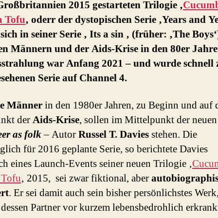
Großbritannien 2015 gestarteten Trilogie ‚
Cucumb
 Tofu
‚ oderr der dystopischen Serie ‚Years and Ye
 sich in seiner Serie ‚ Its a sin ‚ (früher: ‚The Boys‘
en Männern und der Aids-Krise in den 80er Jahre
sstrahlung war Anfang 2021 – und wurde schnell 
sehenen Serie auf Channel 4.
e Männer
in den 1980er Jahren, zu Beginn und auf
nkt der
Aids-Krise
, sollen im Mittelpunkt der neuen
er as folk
– Autor
Russel T. Davies
stehen. Die
glich für 2016 geplante Serie, so berichtete Davies
ich eines Launch-Events seiner neuen Trilogie ‚
Cucu
 Tofu
‚ 2015, sei zwar fiktional, aber
autobiographi
ert
. Er sei damit auch sein bisher persönlichstes Werk,
 dessen Partner vor kurzem lebensbedrohlich erkrank