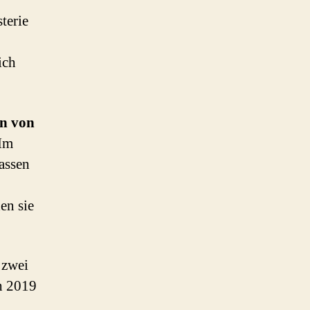
terie
ich
en von
 Im
lassen
en sie
 zwei
ch 2019