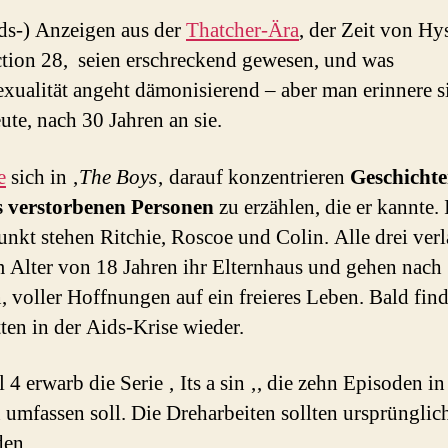
ds-) Anzeigen aus der
Thatcher-Ära
, der Zeit von Hys
tion 28, seien erschreckend gewesen, und was
ualität angeht dämonisierend – aber man erinnere s
ute, nach 30 Jahren an sie.
e
sich in ‚
The Boys
‚ darauf konzentrieren
Geschicht
s verstorbenen Personen
zu erzählen, die er kannte.
unkt stehen Ritchie, Roscoe und Colin. Alle drei ver
 Alter von 18 Jahren ihr Elternhaus und gehen nach
 voller Hoffnungen auf ein freieres Leben. Bald find
tten in der Aids-Krise wieder.
 4 erwarb die Serie ‚ Its a sin ‚, die zehn Episoden in
n umfassen soll. Die Dreharbeiten sollten ursprüngli
den.