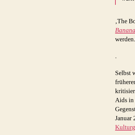
‚The Bo
Banana
werden
.
Selbst 
frühere
kritisi
Aids in
Gegenst
Januar 
Kulturg