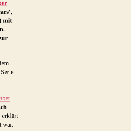
er
ars‘,
) mit
n.
zur
 dem
 Serie
mber
sch
 erklärt
t war.