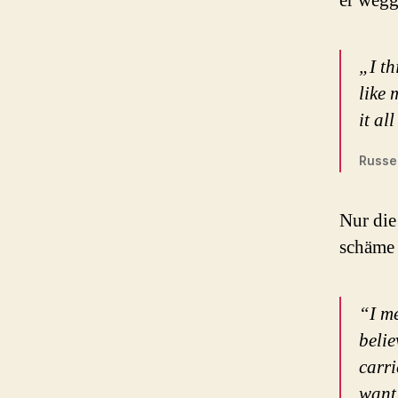
er wegg
„I th
like 
it al
Russel
Nur die
schäme 
“I me
belie
carr
want 