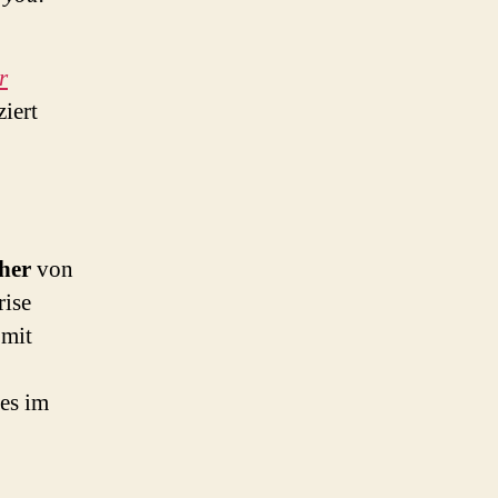
r
iert
her
von
rise
 mit
ies im