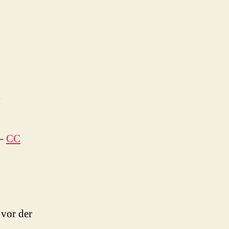
,
–
CC
 vor der