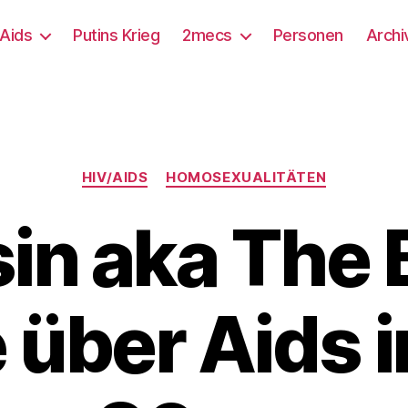
/Aids
Putins Krieg
2mecs
Personen
Archi
Kategorien
HIV/AIDS
HOMOSEXUALITÄTEN
 sin aka The
 über Aids 