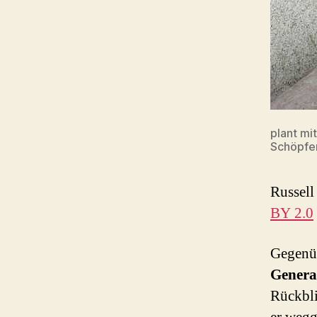
plant mi
Schöpfer
Russell
BY 2.0
Gegenü
Genera
Rückbli