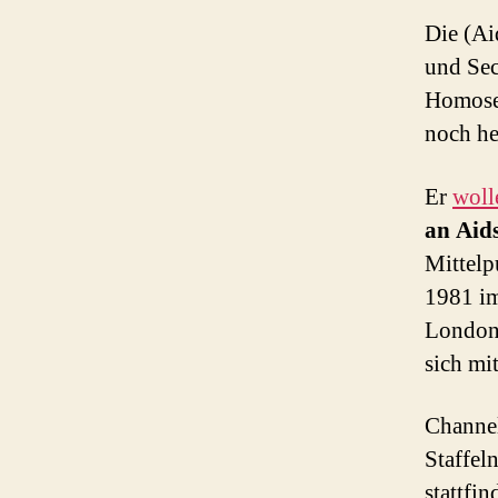
Die (Ai
und Sec
Homosex
noch he
Er
woll
an Aid
Mittelp
1981 im
London,
sich mi
Channel
Staffel
stattfin