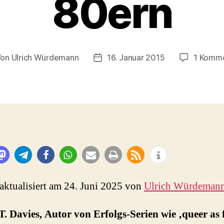
80ern
Von
Ulrich Würdemann
16. Januar 2015
1 Komm
tragsautor
Beitragsdatum
 aktualisiert am 24. Juni 2025 von
Ulrich Würdeman
T. Davies, Autor von Erfolgs-Serien wie ‚queer as f