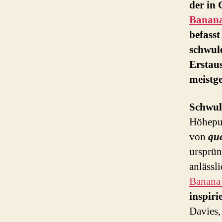
der in 
Banana
befasst
schwul
Erstau
meistge
Schwul
Höhepu
von
que
ursprün
anlässl
Banana
inspiri
Davies,