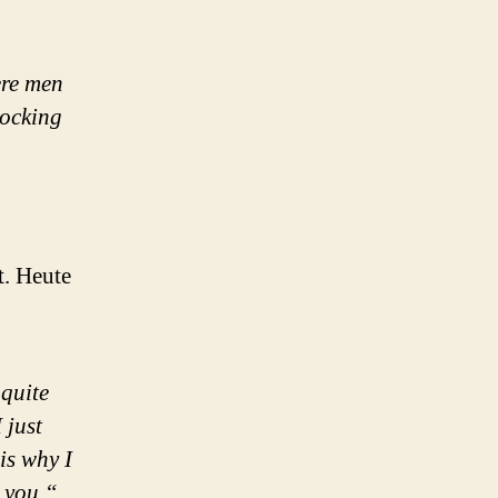
ere men
hocking
t. Heute
 quite
 just
is why I
n you.“