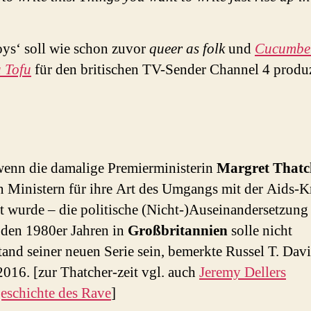
ys‘ soll wie schon zuvor
queer as folk
und
Cucumbe
 Tofu
für den britischen TV-Sender Channel 4 produz
.
wenn die damalige Premierministerin
Margret Thatc
n Ministern für ihre Art des Umgangs mit der Aids-K
ert wurde – die politische (Nicht-)Auseinandersetzung
 den 1980er Jahren in
Großbritannien
solle nicht
and seiner neuen Serie sein, bemerkte Russel T. Dav
2016. [zur Thatcher-zeit vgl. auch
Jeremy Dellers
eschichte des Rave
]