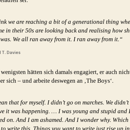
elaufen sei:
ink we are reaching a bit of a generational thing wh
me in their 50s are looking back and realising how s
l was. We all ran away from it. I ran away from it.“
 T. Davies
 wenigsten hätten sich damals engagiert, er auch nich
er sich – und arbeite deswegen an ‚The Boys‘.
an that for myself. I didn’t go on marches. We didn’t
ve it was happening. … I was young and stupid and I
ied on. And I am ashamed. And I wonder why. Which 
to write this. Things you want to write just rise up i