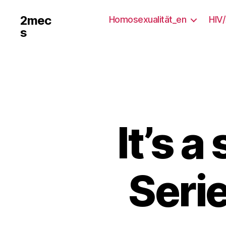
2mec
Homosexualität_en
HIV
s
It’s a
Serie