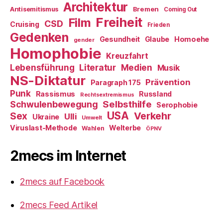
Architektur
Antisemitismus
Bremen
Coming Out
Freiheit
Film
CSD
Cruising
Frieden
Gedenken
Gesundheit
Glaube
Homoehe
gender
Homophobie
Kreuzfahrt
Literatur
Medien
Lebensführung
Musik
NS-Diktatur
Prävention
Paragraph 175
Punk
Rassismus
Russland
Rechtsextremismus
Selbsthilfe
Schwulenbewegung
Serophobie
USA
Verkehr
Sex
Ulli
Ukraine
Umwelt
Viruslast-Methode
Welterbe
Wahlen
ÖPNV
2mecs im Internet
2mecs auf Facebook
2mecs Feed Artikel