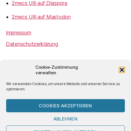
2mecs Ulli auf Diaspora
2mecs Ulli auf Mastodon
Impressum
Datenschutzerklärung
2mecs
von
Ulrich Würdemann
ist sofern nicht
Cookie-Zustimmung
anders angegeben lizenziert unter einer
Creative
verwalten
Commons Namensnennung 4.0 International
Lizenz
.
Wir verwenden Cookies, um unsere Website und unseren Service zu
optimieren.
COOKIES AKZEPTIEREN
© 2026
2mecs
Hoch
↑
ABLEHNEN