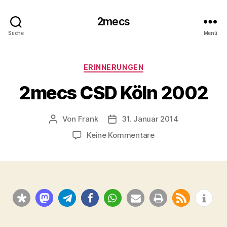
2mecs
Suche
Menü
Kategorien
ERINNERUNGEN
2mecs CSD Köln 2002
Von
Frank
31. Januar 2014
Beitragsautor
Beitragsdatum
zu
Keine Kommentare
2mecs
CSD
Köln
2002