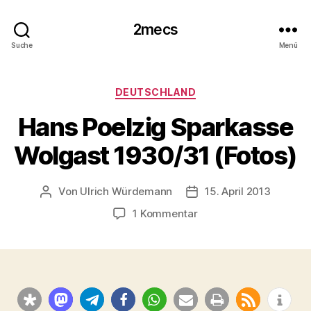
2mecs
Suche
Menü
Kategorien
DEUTSCHLAND
Hans Poelzig Sparkasse
Wolgast 1930/31 (Fotos)
Von
Ulrich Würdemann
15. April 2013
Beitragsautor
Beitragsdatum
zu
1 Kommentar
Hans
Poelzig
Sparkasse
Wolgast
1930/31
(Fotos)