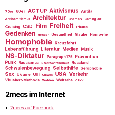
ACT UP
Aktivismus
80er
Antifa
70er
Architektur
Antisemitismus
Bremen
Coming Out
Freiheit
Film
CSD
Cruising
Frieden
Gedenken
Gesundheit
Glaube
Homoehe
gender
Homophobie
Kreuzfahrt
Literatur
Medien
Lebensführung
Musik
NS-Diktatur
Prävention
Paragraph 175
Punk
Rassismus
Russland
Rechtsextremismus
Selbsthilfe
Schwulenbewegung
Serophobie
USA
Verkehr
Sex
Ulli
Ukraine
Umwelt
Viruslast-Methode
Welterbe
Wahlen
ÖPNV
2mecs im Internet
2mecs auf Facebook