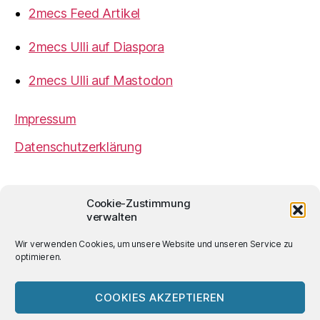
2mecs Feed Artikel
2mecs Ulli auf Diaspora
2mecs Ulli auf Mastodon
Impressum
Datenschutzerklärung
2mecs
von
Ulrich Würdemann
ist sofern nicht
Cookie-Zustimmung
anders angegeben lizenziert unter einer
Creative
verwalten
Commons Namensnennung 4.0 International
Lizenz
.
Wir verwenden Cookies, um unsere Website und unseren Service zu
optimieren.
COOKIES AKZEPTIEREN
© 2026
2mecs
Hoch
↑