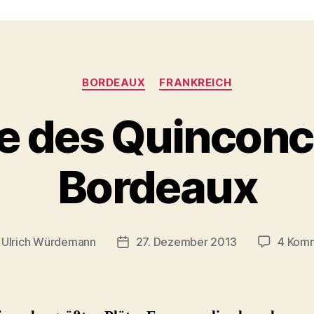
Kategorien
BORDEAUX
FRANKREICH
e des Quinconc
Bordeaux
n
Ulrich Würdemann
27. Dezember 2013
4 Kom
gsautor
Beitragsdatum