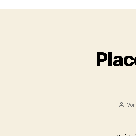
Plac
Vo
Beitra