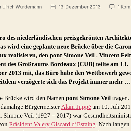
n
Ulrich Würdemann
13. Dezember 2013
1 Kom
agsautor
Beitragsdatum
ro des niederländischen preisgekrönten Architek
as wird eine geplante neue Brücke über die Garon
x realisieren, den pont Simone Veil . Vincent Felt
ent des Großraums Bordeaux (CUB) teilte am 13.
er 2013 mit, das Büro habe den Wettbewerb gew
eitdem verzögerte sich das Projekt immer mehr …
ue Brücke wird den Namen
pont Simone Veil
tragen.
 damalige Bürgermeister
Alain Juppé
am 10. Juli 20
. Simone Veil (1927 – 2017) war Gesundheitsministe
 von
Präsident Valery Giscard d’Estaing
. Nach langen