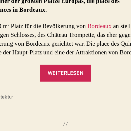
einer der größten Plätze Europas, die place des
nces in Bordeaux.
 m² Platz für die Bevölkerung von
Bordeaux
an stell
gen Schlosses, des Château Trompette, das eher gege
rung von Bordeaux gerichtet war. Die place des Qu
te der Haupt-Platz und eine der Attraktionen von Bor
„Place
WEITERLESEN
des
Quinconces
in
tektur
rter
Bordeaux“