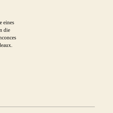
Bordeaux
e eines
n die
inconces
deaux.