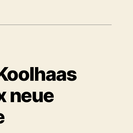
chkeit‘
 Koolhaas
x neue
e