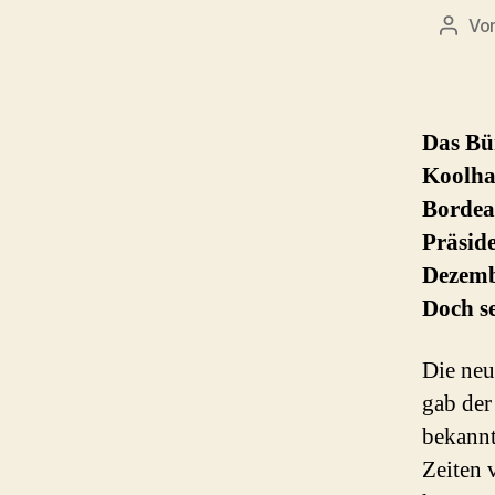
Vo
Beitr
Das Bü
Koolha
Bordeau
Präsid
Dezemb
Doch s
Die ne
gab der
bekannt
Zeiten