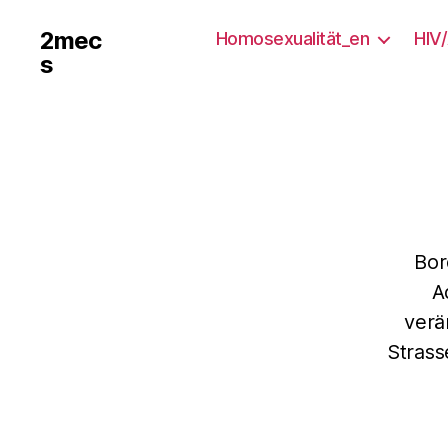
2mec
Homosexualität_en
HIV
s
Bor
A
verä
Strass