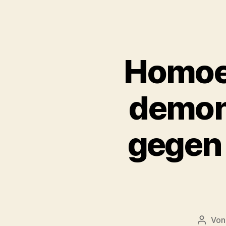
Homoe
demons
gegen 
Vo
Beitra