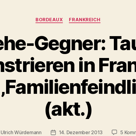
Kategorien
BORDEAUX
FRANKREICH
he-Gegner: Ta
trieren in Fra
‚Familienfeindli
(akt.)
n
Ulrich Würdemann
14. Dezember 2013
5 Kom
gsautor
Beitragsdatum