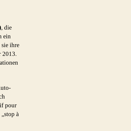
Homoehe-
Gegner:
Tausende
demonstrieren
)
, die
in
n ein
Frankreich
sie ihre
gegen
‚Familienfeindlichkeit‘
r 2013.
(akt.)
ationen
uto-
ch
if pour
 „stop à