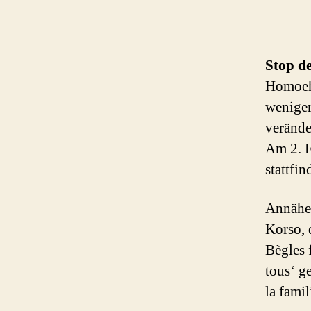
Stop de
Homoehe
weniger
verände
Am 2. F
stattfin
Annäher
Korso, 
Bègles 
tous‘ g
la fami