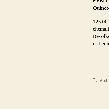
Er ist 
Quinco
126.000
ehemali
Bevölke
ist heu
Archi
Schlagwö