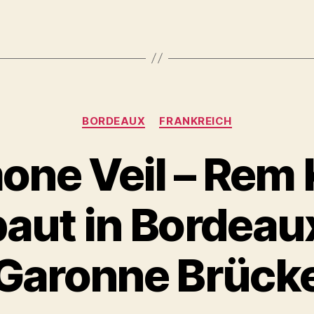
in
Frankreich
gegen
‚Familienfeindli
(akt.)“
Kategorien
BORDEAUX
FRANKREICH
one Veil – Rem
baut in Bordeau
Garonne Brück