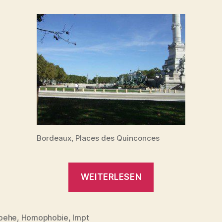
Bordeaux, Places des Quinconces
„Homoehe-
WEITERLESEN
Gegner:
Tausende
demonstrieren
oehe
,
Homophobie
,
lmpt
rter