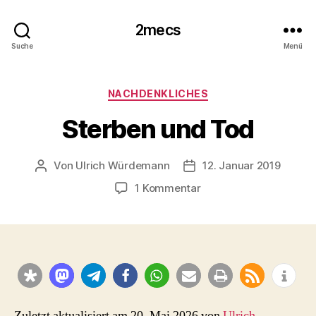
2mecs
Suche
Menü
Kategorien
NACHDENKLICHES
Sterben und Tod
Von
Ulrich Würdemann
12. Januar 2019
Beitragsautor
Beitragsdatum
zu
1 Kommentar
Sterben
und
Tod
Zuletzt aktualisiert am 20. Mai 2026 von
Ulrich