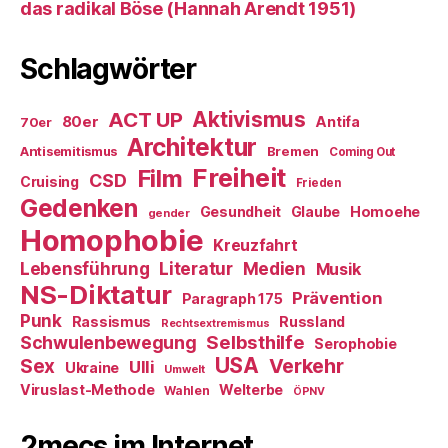
das radikal Böse (Hannah Arendt 1951)
Schlagwörter
ACT UP
Aktivismus
80er
Antifa
70er
Architektur
Antisemitismus
Bremen
Coming Out
Freiheit
Film
CSD
Cruising
Frieden
Gedenken
Gesundheit
Glaube
Homoehe
gender
Homophobie
Kreuzfahrt
Literatur
Medien
Lebensführung
Musik
NS-Diktatur
Prävention
Paragraph 175
Punk
Rassismus
Russland
Rechtsextremismus
Selbsthilfe
Schwulenbewegung
Serophobie
USA
Verkehr
Sex
Ulli
Ukraine
Umwelt
Viruslast-Methode
Welterbe
Wahlen
ÖPNV
2mecs im Internet