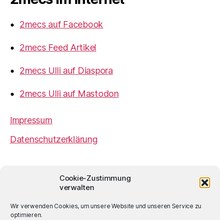
2mecs auf Facebook
2mecs Feed Artikel
2mecs Ulli auf Diaspora
2mecs Ulli auf Mastodon
Impressum
Datenschutzerklärung
2mecs
von
Ulrich Würdemann
ist sofern nicht
Cookie-Zustimmung
anders angegeben lizenziert unter einer
Creative
verwalten
Commons Namensnennung 4.0 International
Lizenz
.
Wir verwenden Cookies, um unsere Website und unseren Service zu
optimieren.