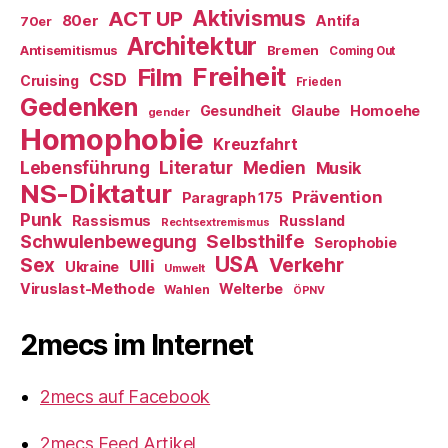
ACT UP
Aktivismus
80er
Antifa
70er
Architektur
Antisemitismus
Bremen
Coming Out
Freiheit
Film
CSD
Cruising
Frieden
Gedenken
Gesundheit
Glaube
Homoehe
gender
Homophobie
Kreuzfahrt
Literatur
Medien
Lebensführung
Musik
NS-Diktatur
Prävention
Paragraph 175
Punk
Rassismus
Russland
Rechtsextremismus
Selbsthilfe
Schwulenbewegung
Serophobie
USA
Verkehr
Sex
Ulli
Ukraine
Umwelt
Viruslast-Methode
Welterbe
Wahlen
ÖPNV
2mecs im Internet
2mecs auf Facebook
2mecs Feed Artikel