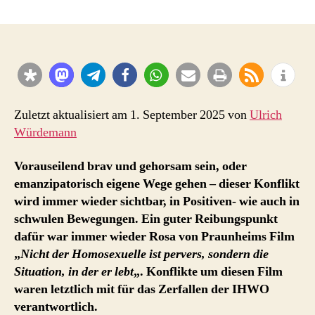
IHWO
und
Praunheim
-
Film
–
„wir
werden
Zuletzt aktualisiert am 1. September 2025 von
Ulrich
in
Würdemann
unserem
Bemühen
Vorauseilend brav und gehorsam sein, oder
um
emanzipatorisch eigene Wege gehen – dieser Konflikt
Anerkennung
wird immer wieder sichtbar, in Positiven- wie auch in
zurückgeworfen“
schwulen Bewegungen. Ein guter Reibungspunkt
dafür war immer wieder Rosa von Praunheims Film
„
Nicht der Homosexuelle ist pervers, sondern die
Situation, in der er lebt
„. Konflikte um diesen Film
waren letztlich mit für das Zerfallen der IHWO
verantwortlich.