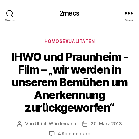
2mecs
Suche
Menü
Kategorien
HOMOSEXUALITÄTEN
IHWO und Praunheim -
Film – „wir werden in
unserem Bemühen um
Anerkennung
zurückgeworfen“
Von
Ulrich Würdemann
30. März 2013
Beitragsautor
Beitragsdatum
zu
4 Kommentare