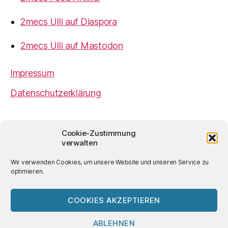
2mecs Ulli auf Diaspora
2mecs Ulli auf Mastodon
Impressum
Datenschutzerklärung
2mecs
von
Ulrich Würdemann
ist sofern nicht
Cookie-Zustimmung
anders angegeben lizenziert unter einer
Creative
verwalten
Commons Namensnennung 4.0 International
Lizenz
.
Wir verwenden Cookies, um unsere Website und unseren Service zu
optimieren.
COOKIES AKZEPTIEREN
© 2026
2mecs
Hoch
↑
ABLEHNEN