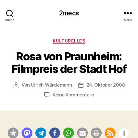
2mecs
Suche
Menü
Kategorien
KULTURELLES
Rosa von Praunheim:
Filmpreis der Stadt Hof
Von
Ulrich Würdemann
24. Oktober 2008
Beitragsautor
Beitragsdatum
zu
Keine Kommentare
Rosa
von
Praunheim:
Filmpreis
der
Stadt