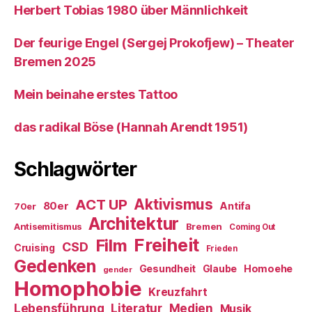
Herbert Tobias 1980 über Männlichkeit
Der feurige Engel (Sergej Prokofjew) – Theater
Bremen 2025
Mein beinahe erstes Tattoo
das radikal Böse (Hannah Arendt 1951)
Schlagwörter
ACT UP
Aktivismus
80er
Antifa
70er
Architektur
Antisemitismus
Bremen
Coming Out
Freiheit
Film
CSD
Cruising
Frieden
Gedenken
Gesundheit
Glaube
Homoehe
gender
Homophobie
Kreuzfahrt
Literatur
Medien
Lebensführung
Musik