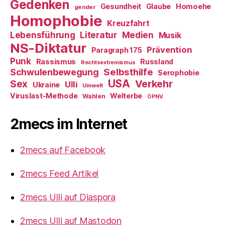
Gedenken
Gesundheit
Glaube
Homoehe
gender
Homophobie
Kreuzfahrt
Literatur
Medien
Lebensführung
Musik
NS-Diktatur
Prävention
Paragraph 175
Punk
Rassismus
Russland
Rechtsextremismus
Selbsthilfe
Schwulenbewegung
Serophobie
USA
Verkehr
Sex
Ulli
Ukraine
Umwelt
Viruslast-Methode
Welterbe
Wahlen
ÖPNV
2mecs im Internet
2mecs auf Facebook
2mecs Feed Artikel
2mecs Ulli auf Diaspora
2mecs Ulli auf Mastodon