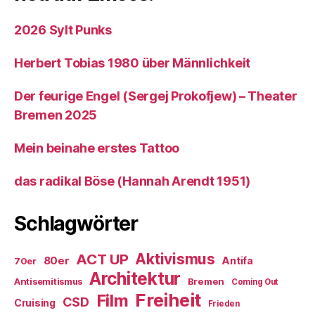
2026 Sylt Punks
Herbert Tobias 1980 über Männlichkeit
Der feurige Engel (Sergej Prokofjew) – Theater
Bremen 2025
Mein beinahe erstes Tattoo
das radikal Böse (Hannah Arendt 1951)
Schlagwörter
ACT UP
Aktivismus
80er
Antifa
70er
Architektur
Antisemitismus
Bremen
Coming Out
Freiheit
Film
CSD
Cruising
Frieden