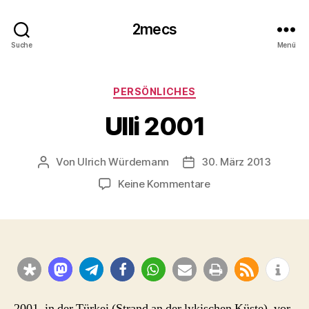
2mecs
Suche
Menü
Kategorien
PERSÖNLICHES
Ulli 2001
Von
Ulrich Würdemann
30. März 2013
Beitragsautor
Beitragsdatum
zu
Keine Kommentare
Ulli
2001
2001, in der Türkei (Strand an der lykischen Küste), vor