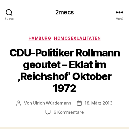
2mecs
Suche
Menü
Kategorien
HAMBURG
HOMOSEXUALITÄTEN
CDU-Politiker Rollmann
geoutet – Eklat im
‚Reichshof‘ Oktober
1972
Von
Ulrich Würdemann
18. März 2013
Beitragsautor
Beitragsdatum
zu
6 Kommentare
CDU-
Politiker