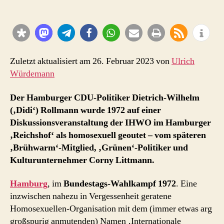
Rollmann
geoutet
–
Eklat
im
‚Reichshof‘
Zuletzt aktualisiert am 26. Februar 2023 von
Ulrich
Oktober
Würdemann
1972
Der Hamburger CDU-Politiker Dietrich-Wilhelm
(‚Didi‘) Rollmann wurde 1972 auf einer
Diskussionsveranstaltung der IHWO im Hamburger
‚Reichshof‘ als homosexuell geoutet – vom späteren
‚Brühwarm‘-Mitglied, ‚Grünen‘-Politiker und
Kulturunternehmer Corny Littmann.
Hamburg
, im
Bundestags-Wahlkampf 1972
. Eine
inzwischen nahezu in Vergessenheit geratene
Homosexuellen-Organisation mit dem (immer etwas arg
großspurig anmutenden) Namen ‚Internationale