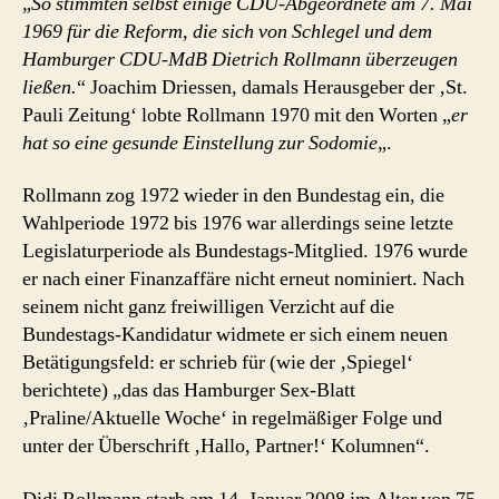
„
So stimmten selbst einige CDU-Abgeordnete am 7. Mai
1969 für die Reform, die sich von Schlegel und dem
Hamburger CDU-MdB Dietrich Rollmann überzeugen
ließen.
“ Joachim Driessen, damals Herausgeber der ‚St.
Pauli Zeitung‘ lobte Rollmann 1970 mit den Worten „
er
hat so eine gesunde Einstellung zur Sodomie
„.
Rollmann zog 1972 wieder in den Bundestag ein, die
Wahlperiode 1972 bis 1976 war allerdings seine letzte
Legislaturperiode als Bundestags-Mitglied. 1976 wurde
er nach einer Finanzaffäre nicht erneut nominiert. Nach
seinem nicht ganz freiwilligen Verzicht auf die
Bundestags-Kandidatur widmete er sich einem neuen
Betätigungsfeld: er schrieb für (wie der ‚Spiegel‘
berichtete) „das das Hamburger Sex-Blatt
‚Praline/Aktuelle Woche‘ in regelmäßiger Folge und
unter der Überschrift ‚Hallo, Partner!‘ Kolumnen“.