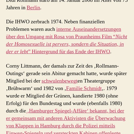
Didi Rollmann starb am 14. Januar 2008 im Alter von 75
Jahren in
Berlin
.
Die IHWO zerbrach 1974. Neben finanziellen
Problemen waren auch
interne Auseinandersetzungen
über den Umgang mit Rosa von Praunheims Film “
Nicht
der Homosexuelle ist pervers, sondern die Situation, in
der er lebt
” Hintergrund für das Ende der IHWO
.
Corny Littmann, der damals zur Zeit des ‚Rollmann-
Outings‘ gerade sein Abitur gemacht hatte, wurde später
Mitglied bei der
schwulenbewegt
en Theatergruppe
‚Brühwarm‘ und 1982 von ‚
Familie Schmidt
‚. 1979
wurde er Mitglied der Grünen, kandierte 1980 (ohne
Erfolg) für den Bundestag und wurde (ebenfalls 1980)
durch die
‚Hamburger Spiegel-Affäre‘ bekannt, bei der
er gemeinsam mit anderen Aktivisten die Überwachung
von Klappen in Hamburg durch die Polizei mitteils
Einweg-Spiegeln und versteckten Kabinen offenlegte
.