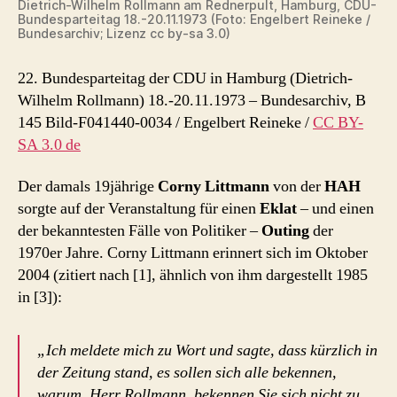
Dietrich-Wilhelm Rollmann am Rednerpult, Hamburg, CDU-
Bundesparteitag 18.-20.11.1973 (Foto: Engelbert Reineke /
Bundesarchiv; Lizenz cc by-sa 3.0)
22. Bundesparteitag der CDU in Hamburg (Dietrich-
Wilhelm Rollmann)
18.-20.11.1973
–
Bundesarchiv, B
145 Bild-F041440-0034 / Engelbert Reineke /
CC BY-
SA 3.0 de
Der damals 19jährige
Corny Littmann
von der
HAH
sorgte auf der Veranstaltung für einen
Eklat
– und einen
der bekanntesten Fälle von Politiker –
Outing
der
1970er Jahre. Corny Littmann erinnert sich im Oktober
2004 (zitiert nach [1], ähnlich von ihm dargestellt 1985
in [3]):
„Ich meldete mich zu Wort und sagte, dass kürzlich in
der Zeitung stand, es sollen sich alle bekennen,
warum, Herr Rollmann, bekennen Sie sich nicht zu