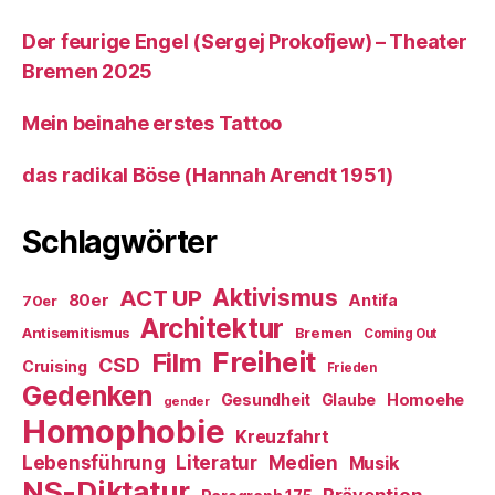
Der feurige Engel (Sergej Prokofjew) – Theater
Bremen 2025
Mein beinahe erstes Tattoo
das radikal Böse (Hannah Arendt 1951)
Schlagwörter
ACT UP
Aktivismus
80er
Antifa
70er
Architektur
Antisemitismus
Bremen
Coming Out
Freiheit
Film
CSD
Cruising
Frieden
Gedenken
Gesundheit
Glaube
Homoehe
gender
Homophobie
Kreuzfahrt
Literatur
Medien
Lebensführung
Musik
NS-Diktatur