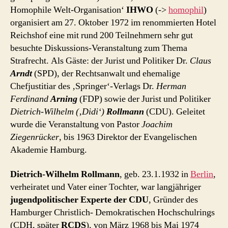
Homophile Welt-Organisation‘
IHWO
(->
homophil
)
organisiert am 27. Oktober 1972 im renommierten Hotel
Reichshof eine mit rund 200 Teilnehmern sehr gut
besuchte Diskussions-Veranstaltung zum Thema
Strafrecht. Als Gäste: der Jurist und Politiker Dr.
Claus
Arndt
(SPD), der Rechtsanwalt und ehemalige
Chefjustitiar des ‚Springer‘-Verlags Dr.
Herman
Ferdinand
Arning
(FDP) sowie der Jurist und Politiker
Dietrich-Wilhelm (‚Didi‘)
Rollmann
(CDU). Geleitet
wurde die Veranstaltung von Pastor
Joachim
Ziegenrücker
, bis 1963 Direktor der Evangelischen
Akademie Hamburg.
Dietrich-Wilhelm Rollmann
, geb. 23.1.1932 in
Berlin
,
verheiratet und Vater einer Tochter, war langjähriger
jugendpolitischer Experte der CDU
, Gründer des
Hamburger Christlich- Demokratischen Hochschulrings
(CDH, später
RCDS
), von März 1968 bis Mai 1974