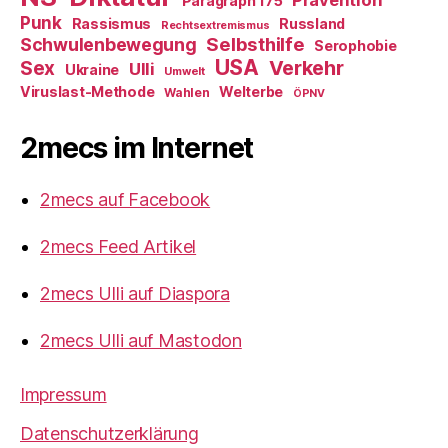
Prävention
Paragraph 175
Punk
Rassismus
Russland
Rechtsextremismus
Selbsthilfe
Schwulenbewegung
Serophobie
USA
Verkehr
Sex
Ulli
Ukraine
Umwelt
Viruslast-Methode
Welterbe
Wahlen
ÖPNV
2mecs im Internet
2mecs auf Facebook
2mecs Feed Artikel
2mecs Ulli auf Diaspora
2mecs Ulli auf Mastodon
Impressum
Datenschutzerklärung