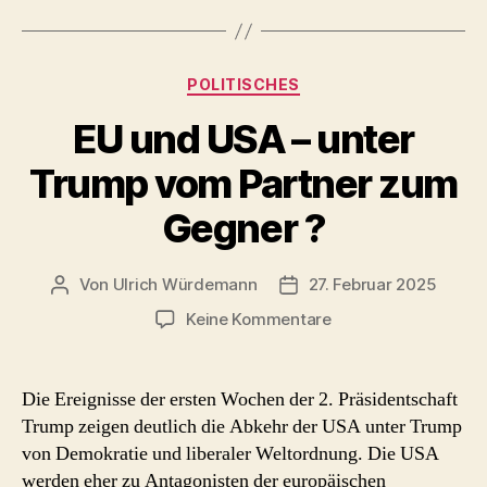
Kategorien
POLITISCHES
EU und USA – unter
Trump vom Partner zum
Gegner ?
Von
Ulrich Würdemann
27. Februar 2025
Beitragsautor
Beitragsdatum
zu
Keine Kommentare
EU
und
USA
Die Ereignisse der ersten Wochen der 2. Präsidentschaft
–
Trump zeigen deutlich die Abkehr der USA unter Trump
unter
von Demokratie und liberaler Weltordnung. Die USA
Trump
werden eher zu Antagonisten der europäischen
vom