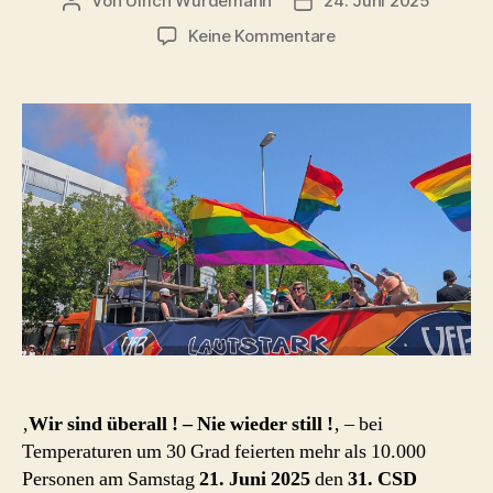
Von
Ulrich Würdemann
24. Juni 2025
Beitragsautor
Beitragsdatum
zu
Keine Kommentare
CSD
Nordwest
Oldenburg
2025
‚
Wir sind überall ! – Nie wieder still !
‚ – bei
Temperaturen um 30 Grad feierten mehr als 10.000
Personen am Samstag
21. Juni 2025
den
31.
CSD