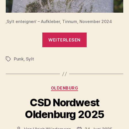
‚Sylt enteignen‘ – Aufkleber, Tinnum, November 2024
„Sylt
WEITERLESEN
Punks
2025“
Punk
,
Sylt
Schlagwörter
Kategorien
OLDENBURG
CSD Nordwest
Oldenburg 2025