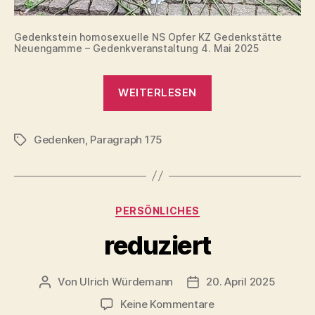
Gedenkstein homosexuelle NS Opfer KZ Gedenkstätte
Neuengamme – Gedenkveranstaltung 4. Mai 2025
„Gedenken
WEITERLESEN
an
homosexuelle
Gedenken
,
Paragraph 175
Häftlinge
Schlagwörter
KZ
Neuengamme
(4.
Kategorien
PERSÖNLICHES
Mai
2025)“
reduziert
Von
Ulrich Würdemann
20. April 2025
Beitragsautor
Beitragsdatum
zu
Keine Kommentare