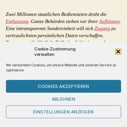
Trump
ab
Zwei Millionen staatlichen Bediensteten droht die
in
Entlassung
. Ganze Behörden stehen vor ihrer
Auflösung
.
den
Eine intransparente Sondereinheit will sich
Zugang
zu
TechnoFaschismus
vertraulichsten persönlichen Daten verschaffen.
?
Programme für Vielfalt, Teilhabe, Inklusion werden
Cookie-Zustimmung
fächendeckend
gestrichen
.
verwalten
US-Präsident Trump lässt den Staat USA umbauen.
Wir verwenden Cookies, um unsere Website und unseren Service zu
optimieren.
„mit
WEITERLESEN
Trump
COOKIES AKZEPTIEREN
ab
ABLEHNEN
Gegenaufklärung
,
USA
in
Schlagwörter
den
EINSTELLUNGEN ANZEIGEN
TechnoFaschismus
?“
Kategorien