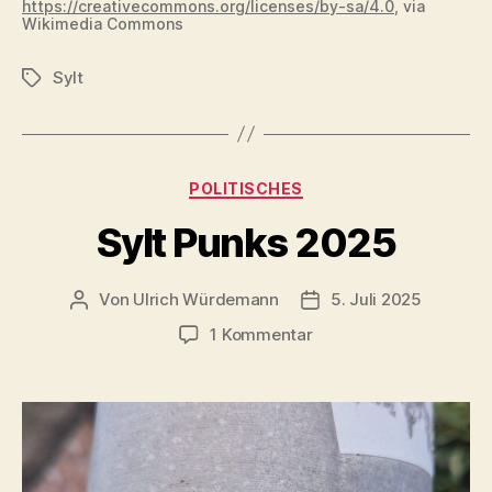
https://creativecommons.org/licenses/by-sa/4.0
, via
Wikimedia Commons
Sylt
Schlagwörter
Kategorien
POLITISCHES
Sylt Punks 2025
Von
Ulrich Würdemann
5. Juli 2025
Beitragsautor
Beitragsdatum
zu
1 Kommentar
Sylt
Punks
2025