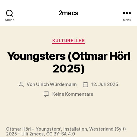
2mecs
Suche
Menü
Kategorien
KULTURELLES
Youngsters (Ottmar Hörl
2025)
Von
Ulrich Würdemann
12. Juli 2025
Beitragsautor
Beitragsdatum
zu
Keine Kommentare
Youngsters
(Ottmar
Hörl
2025)
Ottmar Hörl – ‚Youngsters‘, Installation, Westerland (Sylt)
2025 – Ulli 2mecs, CC BY-SA 4.0