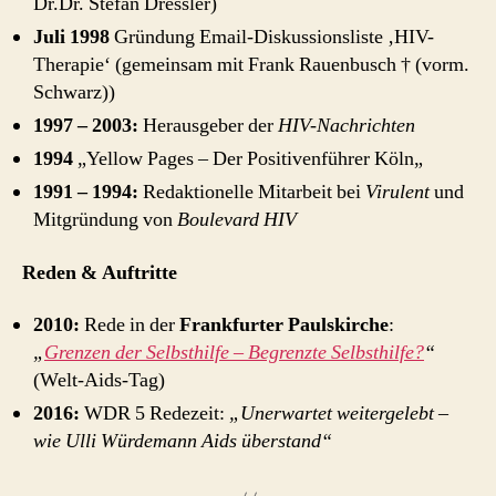
Dr.Dr. Stefan Dressler)
Juli 1998
Gründung Email-Diskussionsliste ‚HIV-
Therapie‘ (gemeinsam mit Frank Rauenbusch † (vorm.
Schwarz))
1997 – 2003:
Herausgeber der
HIV-Nachrichten
1994
„Yellow Pages – Der Positivenführer Köln„
1991 – 1994:
Redaktionelle Mitarbeit bei
Virulent
und
Mitgründung von
Boulevard HIV
Reden & Auftritte
2010:
Rede in der
Frankfurter Paulskirche
:
„
Grenzen der Selbsthilfe – Begrenzte Selbsthilfe?
“
(Welt-Aids-Tag)
2016:
WDR 5 Redezeit:
„Unerwartet weitergelebt –
wie Ulli Würdemann Aids überstand“