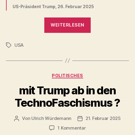
US-Präsident Trump, 26. Februar 2025
„EU
WEITERLESEN
und
USA
USA
–
Schlagwörter
unter
Trump
vom
Kategorien
POLITISCHES
Partner
zum
mit Trump ab in den
Gegner
TechnoFaschismus ?
?“
Von
Ulrich Würdemann
21. Februar 2025
Beitragsautor
Beitragsdatum
zu
1 Kommentar
mit