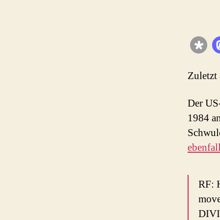
Zuletzt
Der US-
1984 an
Schwule
ebenfal
RF: 
move
DIVI