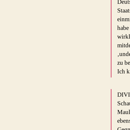
Deuts
Staa
einmi
habe
wirkl
mitde
‚und
zu be
Ich k
DIVIN
Schau
Maul
ebens
Gegn