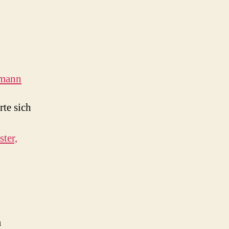
emann
te sich
ster,
m