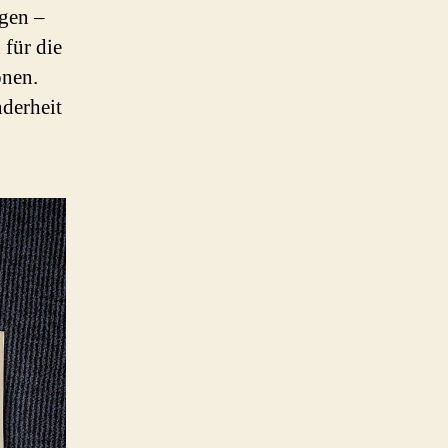
igen –
 für die
onen.
nderheit