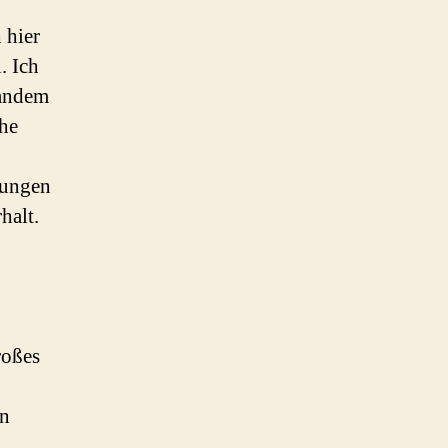
 hier
. Ich
mandem
ihe
nungen
halt.
roßes
an