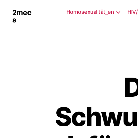
2mec
Homosexualität_en
HIV
s
D
Schwul