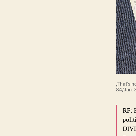
‚That’s n
84/Jan. 
RF: K
polit
DIVIN