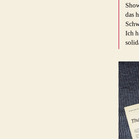
Showg
das h
Schw
Ich h
solid