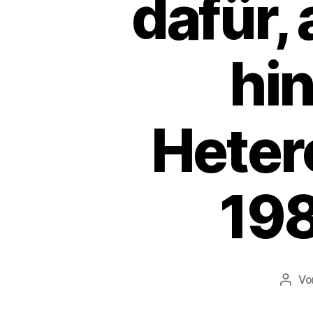
dafür,
hin
Heter
198
V
Beitr