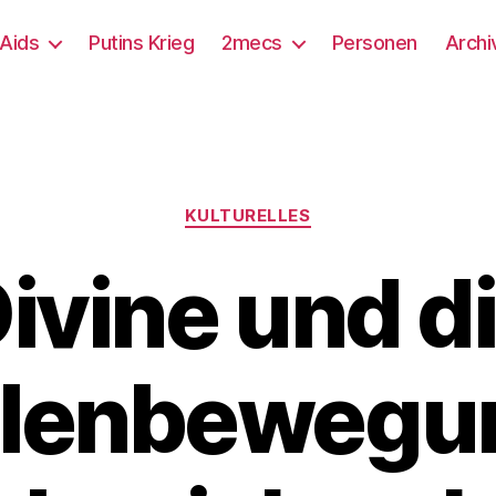
/Aids
Putins Krieg
2mecs
Personen
Archi
Kategorien
KULTURELLES
ivine und d
enbewegun