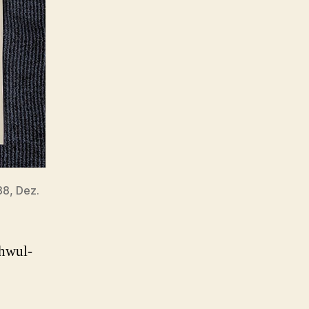
 38, Dez.
chwul-