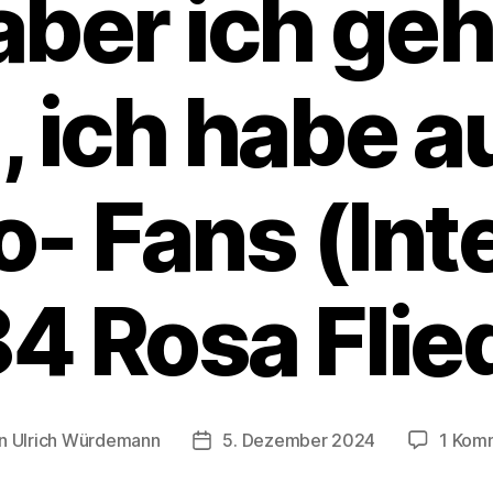
 aber ich geh
, ich habe 
o- Fans (Int
4 Rosa Flie
on
Ulrich Würdemann
5. Dezember 2024
1 Kom
agsautor
Beitragsdatum