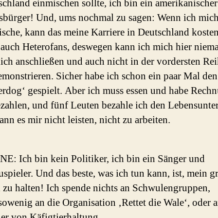
chland einmischen sollte, ich bin ein amerikanischer
tsbürger! Und, ums nochmal zu sagen: Wenn ich mich
sche, kann das meine Karriere in Deutschland kosten
 auch Heterofans, deswegen kann ich mich hier nie
ich anschließen und auch nicht in der vordersten Re
monstrieren. Sicher habe ich schon ein paar Mal den
erdog‘ gespielt. Aber ich muss essen und habe Rech
zahlen, und fünf Leuten bezahle ich den Lebensunter
ann es mir nicht leisten, nicht zu arbeiten.
E: Ich bin kein Politiker, ich bin ein Sänger und
spieler. Und das beste, was ich tun kann, ist, mein g
 zu halten! Ich spende nichts an Schwulengruppen,
owenig an die Organisation ‚Rettet die Wale‘, oder 
er von Käfigtierhaltung.