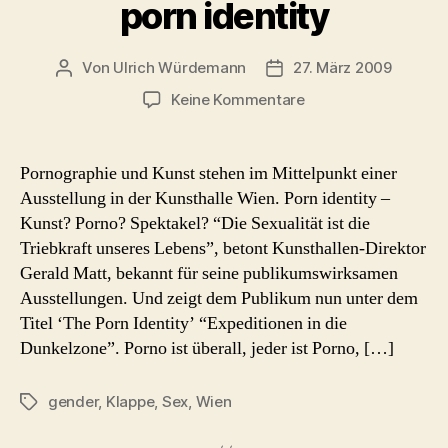
porn identity
Von
Ulrich Würdemann
27. März 2009
Beitragsautor
Beitragsdatum
zu
Keine Kommentare
Wiener
Porno-
Identität
Pornographie und Kunst stehen im Mittelpunkt einer
–
Ausstellung in der Kunsthalle Wien. Porn identity –
porn
Kunst? Porno? Spektakel? “Die Sexualität ist die
identity
Triebkraft unseres Lebens”, betont Kunsthallen-Direktor
Gerald Matt, bekannt für seine publikumswirksamen
Ausstellungen. Und zeigt dem Publikum nun unter dem
Titel ‘The Porn Identity’ “Expeditionen in die
Dunkelzone”. Porno ist überall, jeder ist Porno, […]
gender
,
Klappe
,
Sex
,
Wien
Schlagwörter