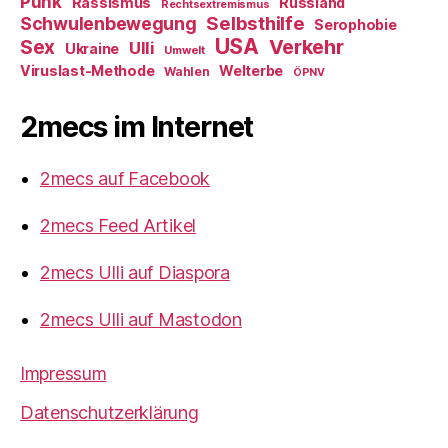
Punk
Rassismus
Russland
Rechtsextremismus
Selbsthilfe
Schwulenbewegung
Serophobie
USA
Verkehr
Sex
Ulli
Ukraine
Umwelt
Viruslast-Methode
Welterbe
Wahlen
ÖPNV
2mecs im Internet
2mecs auf Facebook
2mecs Feed Artikel
2mecs Ulli auf Diaspora
2mecs Ulli auf Mastodon
Impressum
Datenschutzerklärung