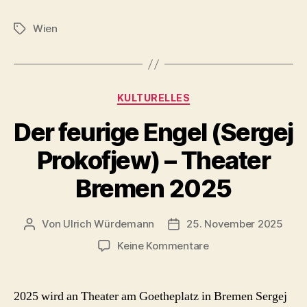
Wien
Schlagwörter
Kategorien
KULTURELLES
Der feurige Engel (Sergej
Prokofjew) – Theater
Bremen 2025
Von
Ulrich Würdemann
25. November 2025
Beitragsautor
Beitragsdatum
zu
Keine Kommentare
Der
feurige
Engel
2025 wird an Theater am Goetheplatz in Bremen Sergej
(Sergej