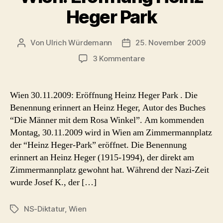
Heger Park
Von
Ulrich Würdemann
25. November 2009
Beitragsautor
Beitragsdatum
zu
3 Kommentare
Wien:
Eröffnung
Heinz
Wien 30.11.2009: Eröffnung Heinz Heger Park . Die
Heger
Benennung erinnert an Heinz Heger, Autor des Buches
Park
“Die Männer mit dem Rosa Winkel”. Am kommenden
Montag, 30.11.2009 wird in Wien am Zimmermannplatz
der “Heinz Heger-Park” eröffnet. Die Benennung
erinnert an Heinz Heger (1915-1994), der direkt am
Zimmermannplatz gewohnt hat. Während der Nazi-Zeit
wurde Josef K., der […]
NS-Diktatur
,
Wien
Schlagwörter