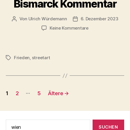
Bismarck Kommentar
Von
Ulrich Würdemann
6. Dezember 2023
Beitragsautor
Beitragsdatum
zu
Keine Kommentare
Bismarck
Kommentar
Frieden
,
streetart
Schlagwörter
Seitennummerierung
…
1
2
5
Ältere
→
der
Beiträge
Suche
nach: