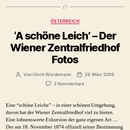
Kategorien
ÖSTERREICH
‘A schöne Leich’ – Der
Wiener Zentralfriedhof
Fotos
Von
Ulrich Würdemann
29. März 2009
Beitragsautor
Beitragsdatum
zu
2 Kommentare
‘A
schöne
Leich’
Eine “schöne Leiche” – in einer schönen Umgebung,
–
davon hat der Wiener Zentralfriedhof viel zu bieten.
Der
Eine lohnenswerte Exkursion der ganz eigenen Art …
Wiener
Der am 18. November 1874 offiziell seiner Bestimmung
Zentralfriedhof