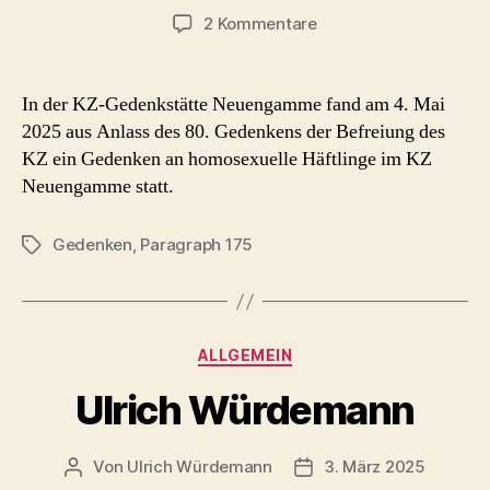
zu
2 Kommentare
Gedenken
an
homosexuelle
In der KZ-Gedenkstätte Neuengamme fand am 4. Mai
Häftlinge
2025 aus Anlass des 80. Gedenkens der Befreiung des
KZ
KZ ein Gedenken an homosexuelle Häftlinge im KZ
Neuengamme
Neuengamme statt.
(4.
Mai
2025)
Gedenken
,
Paragraph 175
Schlagwörter
Kategorien
ALLGEMEIN
Ulrich Würdemann
Von
Ulrich Würdemann
3. März 2025
Beitragsautor
Beitragsdatum