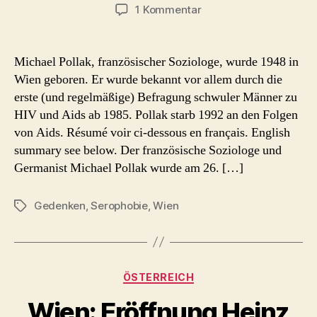
zu
1 Kommentar
Michael
Pollak
(1948
Michael Pollak, französischer Soziologe, wurde 1948 in
Wien
Wien geboren. Er wurde bekannt vor allem durch die
–
erste (und regelmäßige) Befragung schwuler Männer zu
1992
HIV und Aids ab 1985. Pollak starb 1992 an den Folgen
Paris)
von Aids. Résumé voir ci-dessous en français. English
summary see below. Der französische Soziologe und
Germanist Michael Pollak wurde am 26. […]
Gedenken
,
Serophobie
,
Wien
Schlagwörter
Kategorien
ÖSTERREICH
Wien: Eröffnung Heinz