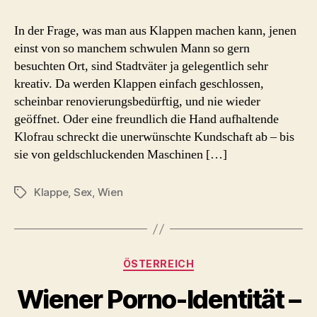
die
ehemalige
In der Frage, was man aus Klappen machen kann, jenen
Opern-
einst von so manchem schwulen Mann so gern
Klappe
besuchten Ort, sind Stadtväter ja gelegentlich sehr
kreativ. Da werden Klappen einfach geschlossen,
scheinbar renovierungsbedürftig, und nie wieder
geöffnet. Oder eine freundlich die Hand aufhaltende
Klofrau schreckt die unerwünschte Kundschaft ab – bis
sie von geldschluckenden Maschinen […]
Klappe
,
Sex
,
Wien
Schlagwörter
Kategorien
ÖSTERREICH
Wiener Porno-Identität –