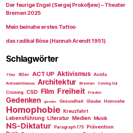
Der feurige Engel (Sergej Prokofjew) – Theater
Bremen 2025
Mein beinahe erstes Tattoo
das radikal Böse (Hannah Arendt 1951)
Schlagwörter
ACT UP
Aktivismus
80er
Antifa
70er
Architektur
Antisemitismus
Bremen
Coming Out
Freiheit
Film
CSD
Cruising
Frieden
Gedenken
Gesundheit
Glaube
Homoehe
gender
Homophobie
Kreuzfahrt
Literatur
Medien
Lebensführung
Musik
NS-Diktatur
Prävention
Paragraph 175