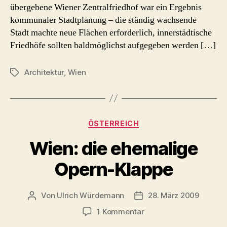
übergebene Wiener Zentralfriedhof war ein Ergebnis
Fotos
kommunaler Stadtplanung – die ständig wachsende
Stadt machte neue Flächen erforderlich, innerstädtische
Friedhöfe sollten baldmöglichst aufgegeben werden […]
Architektur
,
Wien
Schlagwörter
Kategorien
ÖSTERREICH
Wien: die ehemalige
Opern-Klappe
Von
Ulrich Würdemann
28. März 2009
Beitragsautor
Beitragsdatum
zu
1 Kommentar
Wien: