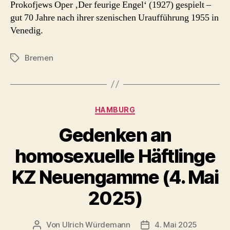
Prokofjews Oper ‚Der feurige Engel‘ (1927) gespielt –
Prokofjew)
gut 70 Jahre nach ihrer szenischen Uraufführung 1955 in
–
Venedig.
Theater
Bremen
2025
Bremen
Schlagwörter
Kategorien
HAMBURG
Gedenken an
homosexuelle Häftlinge
KZ Neuengamme (4. Mai
2025)
Von
Ulrich Würdemann
4. Mai 2025
Beitragsautor
Beitragsdatum