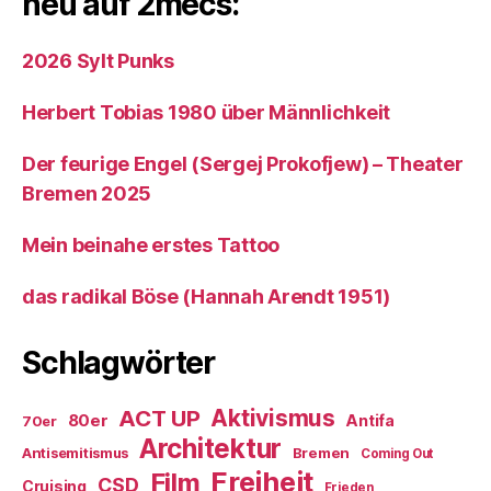
neu auf 2mecs:
2026 Sylt Punks
Herbert Tobias 1980 über Männlichkeit
Der feurige Engel (Sergej Prokofjew) – Theater
Bremen 2025
Mein beinahe erstes Tattoo
das radikal Böse (Hannah Arendt 1951)
Schlagwörter
ACT UP
Aktivismus
80er
Antifa
70er
Architektur
Antisemitismus
Bremen
Coming Out
Freiheit
Film
CSD
Cruising
Frieden