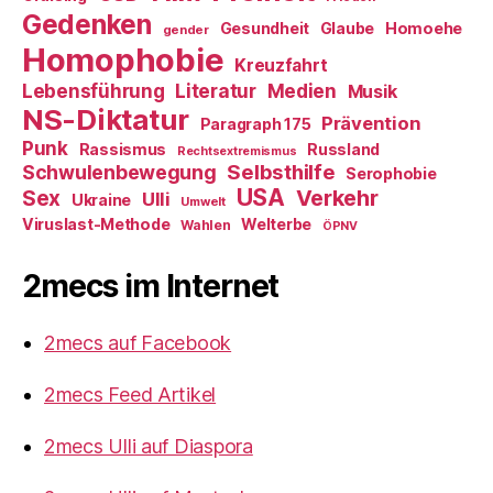
Gedenken
Gesundheit
Glaube
Homoehe
gender
Homophobie
Kreuzfahrt
Literatur
Medien
Lebensführung
Musik
NS-Diktatur
Prävention
Paragraph 175
Punk
Rassismus
Russland
Rechtsextremismus
Selbsthilfe
Schwulenbewegung
Serophobie
USA
Verkehr
Sex
Ulli
Ukraine
Umwelt
Viruslast-Methode
Welterbe
Wahlen
ÖPNV
2mecs im Internet
2mecs auf Facebook
2mecs Feed Artikel
2mecs Ulli auf Diaspora