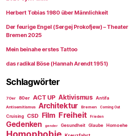
Herbert Tobias 1980 über Männlichkeit
Der feurige Engel (Sergej Prokofjew) – Theater
Bremen 2025
Mein beinahe erstes Tattoo
das radikal Böse (Hannah Arendt 1951)
Schlagwörter
ACT UP
Aktivismus
80er
Antifa
70er
Architektur
Antisemitismus
Bremen
Coming Out
Freiheit
Film
CSD
Cruising
Frieden
Gedenken
Gesundheit
Glaube
Homoehe
gender
Homophobie
Kreuzfahrt