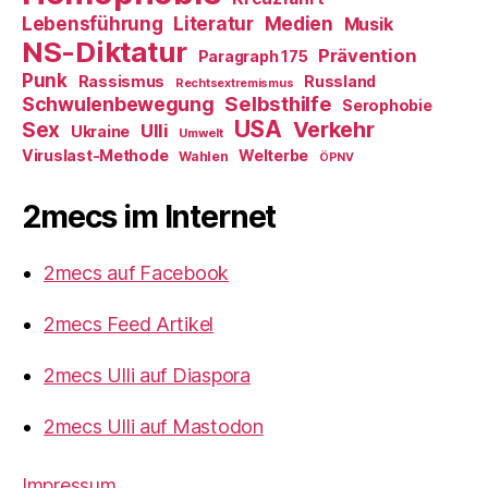
Literatur
Medien
Lebensführung
Musik
NS-Diktatur
Prävention
Paragraph 175
Punk
Rassismus
Russland
Rechtsextremismus
Selbsthilfe
Schwulenbewegung
Serophobie
USA
Verkehr
Sex
Ulli
Ukraine
Umwelt
Viruslast-Methode
Welterbe
Wahlen
ÖPNV
2mecs im Internet
2mecs auf Facebook
2mecs Feed Artikel
2mecs Ulli auf Diaspora
2mecs Ulli auf Mastodon
Impressum