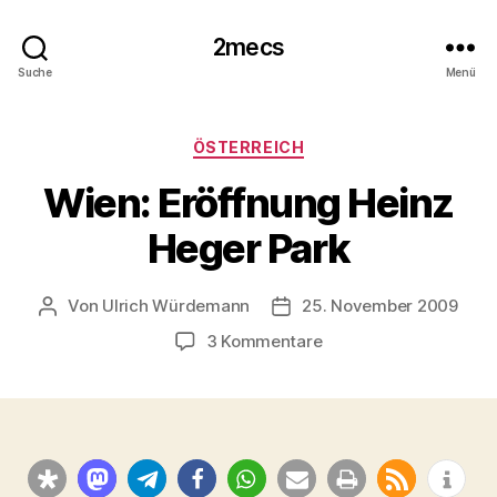
2mecs
Suche
Menü
Kategorien
ÖSTERREICH
Wien: Eröffnung Heinz
Heger Park
Von
Ulrich Würdemann
25. November 2009
Beitragsautor
Beitragsdatum
zu
3 Kommentare
Wien:
Eröffnung
Heinz
Heger
Park