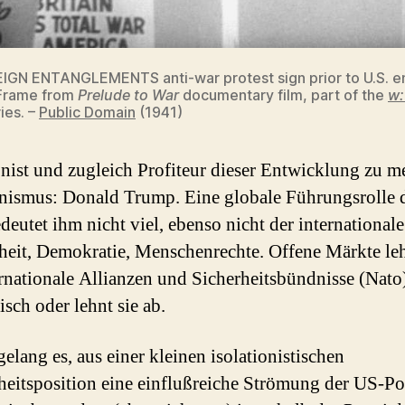
GN ENTANGLEMENTS anti-war protest sign prior to U.S. en
 Frame from
Prelude to War
documentary film, part of the
w
ies. –
Public Domain
(1941)
nist und zugleich Profiteur dieser Entwicklung zu m
onismus: Donald Trump. Eine globale Führungsrolle 
eutet ihm nicht viel, ebenso nicht der internationale
iheit, Demokratie, Menschenrechte. Offene Märkte leh
ernationale Allianzen und Sicherheitsbündnisse (Nato)
isch oder lehnt sie ab.
elang es, aus einer kleinen isolationistischen
eitsposition eine einflußreiche Strömung der US-Pol