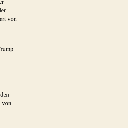
er
der
ert von
 Trump
 den
l von
e