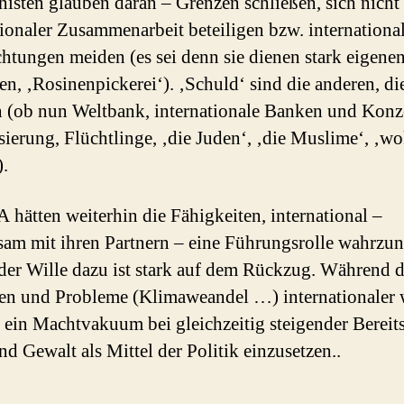
onisten glauben daran – Grenzen schließen, sich nicht
tionaler Zusammenarbeit beteiligen bzw. internationa
chtungen meiden (es sei denn sie dienen stark eigene
sen, ‚Rosinenpickerei‘). ‚Schuld‘ sind die anderen, di
 (ob nun Weltbank, internationale Banken und Konz
sierung, Flüchtlinge, ‚die Juden‘, ‚die Muslime‘, ‚w
).
 hätten weiterhin die Fähigkeiten, international –
am mit ihren Partnern – eine Führungsrolle wahrzu
 der Wille dazu ist stark auf dem Rückzug. Während d
n und Probleme (Klimaweandel …) internationaler 
t ein Machtvakuum bei gleichzeitig steigender Bereit
nd Gewalt als Mittel der Politik einzusetzen..