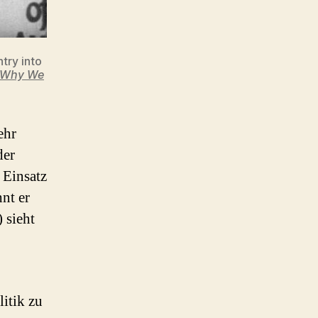
try into
:Why We
ehr
der
 Einsatz
nt er
 sieht
itik zu