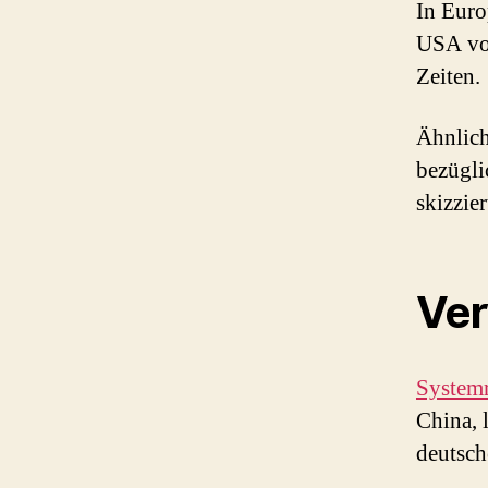
In Euro
USA von
Zeiten.
Ähnlich
bezügli
skizzier
Ver
Systemr
China, 
deutsch