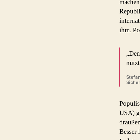
machen,
Republi
interna
ihm. Po
„Den
nutz
Stefan
Siche
Populis
USA) gi
draußen
Besser 