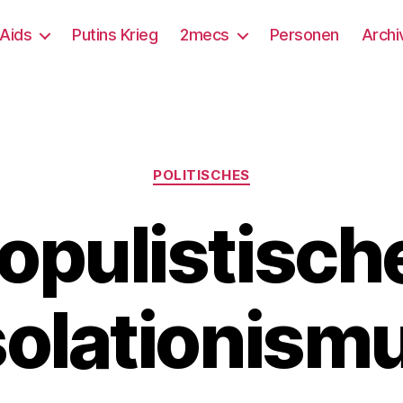
/Aids
Putins Krieg
2mecs
Personen
Archi
Kategorien
POLITISCHES
opulistisch
solationism