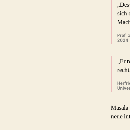
„Des
sich 
Macht
Prof. 
2024
„Euro
recht
Herfri
Univer
Masala 
neue in