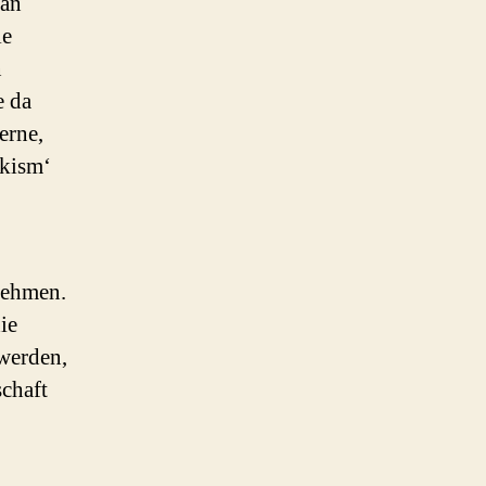
 an
le
n
e da
erne,
okism‘
nehmen.
ie
werden,
schaft