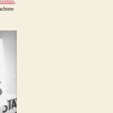
nismus
,
achtete