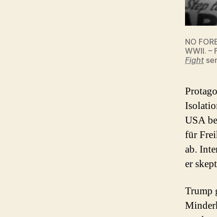
NO FOREI
WWII. –
Fight
ser
Protago
Isolati
USA bed
für Fre
ab. Int
er skept
Trump g
Minderh