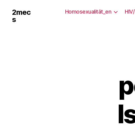
2mec
Homosexualität_en
HIV
s
p
I