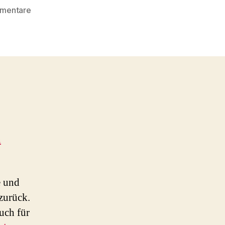
zu
mmentare
populistischer
Isolationismus
n
e und
 zurück.
uch für