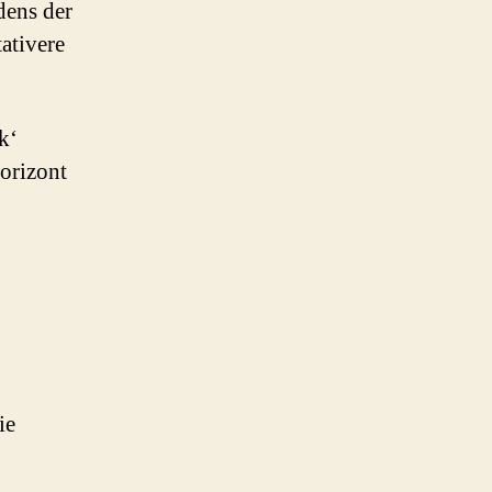
dens der
ativere
k‘
horizont
ie
…