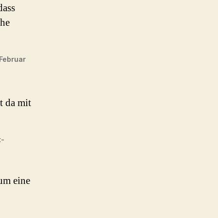
dass
che
 Februar
t da mit
t-
 um eine