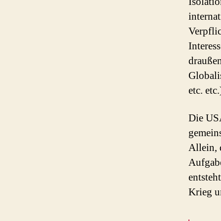
Isolati
interna
Verpfli
Interes
draußen
Globali
etc. etc.
Die USA
gemeins
Allein,
Aufgabe
entsteh
Krieg u