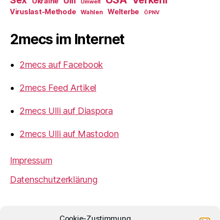
Verkehr
Sex
Ulli
Ukraine
Umwelt
Viruslast-Methode
Welterbe
Wahlen
ÖPNV
2mecs im Internet
2mecs auf Facebook
2mecs Feed Artikel
2mecs Ulli auf Diaspora
2mecs Ulli auf Mastodon
Impressum
Datenschutzerklärung
2mecs
von
Ulrich Würdemann
ist sofern nicht
Cookie-Zustimmung