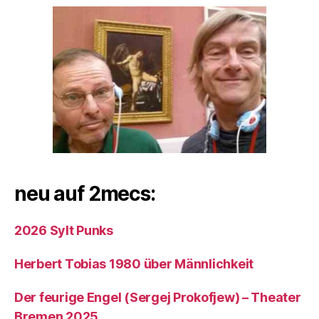
neu auf 2mecs:
2026 Sylt Punks
Herbert Tobias 1980 über Männlichkeit
Der feurige Engel (Sergej Prokofjew) – Theater
Bremen 2025