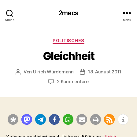
2mecs
Suche
Menü
Kategorien
POLITISCHES
Gleichheit
Von
Ulrich Würdemann
18. August 2011
Beitragsautor
Beitragsdatum
zu
2 Kommentare
Gleichheit
Zuletzt aktualisiert am 4. Februar 2025 von
Ulrich