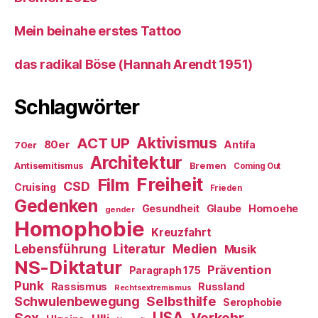
Mein beinahe erstes Tattoo
das radikal Böse (Hannah Arendt 1951)
Schlagwörter
ACT UP
Aktivismus
80er
Antifa
70er
Architektur
Antisemitismus
Bremen
Coming Out
Freiheit
Film
CSD
Cruising
Frieden
Gedenken
Gesundheit
Glaube
Homoehe
gender
Homophobie
Kreuzfahrt
Literatur
Medien
Lebensführung
Musik
NS-Diktatur
Prävention
Paragraph 175
Punk
Rassismus
Russland
Rechtsextremismus
Selbsthilfe
Schwulenbewegung
Serophobie
USA