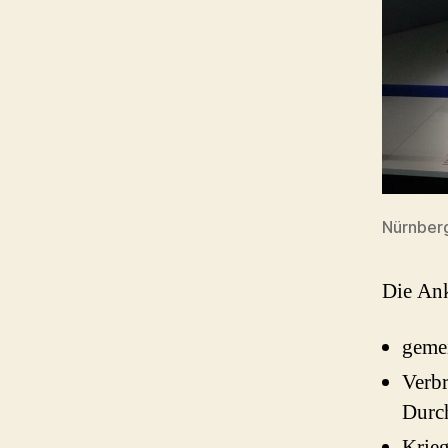
Nürnberg
Die Ank
geme
Verbr
Durch
Krieg