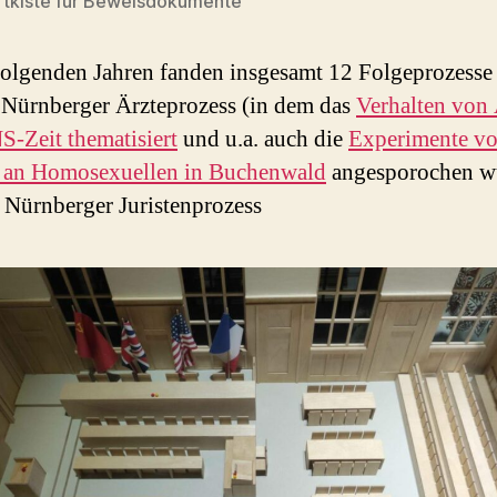
rtkiste für Beweisdokumente
folgenden Jahren fanden insgesamt 12 Folgeprozesse s
r Nürnberger Ärzteprozess (in dem das
Verhalten von 
NS-Zeit thematisiert
und u.a. auch die
Experimente vo
t an Homosexuellen in Buchenwald
angesporochen w
 Nürnberger Juristenprozess