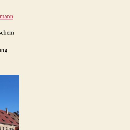
emann
ischem
ung