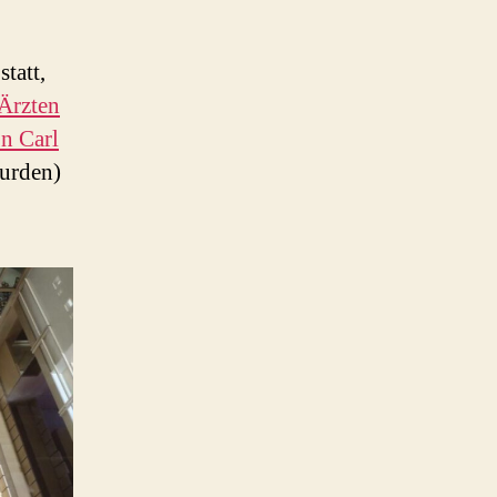
tatt,
Ärzten
n Carl
urden)