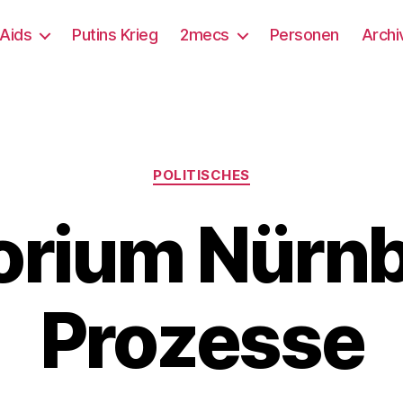
/Aids
Putins Krieg
2mecs
Personen
Archi
Kategorien
POLITISCHES
rium Nürnb
Prozesse