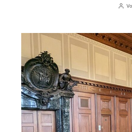
V
Beit