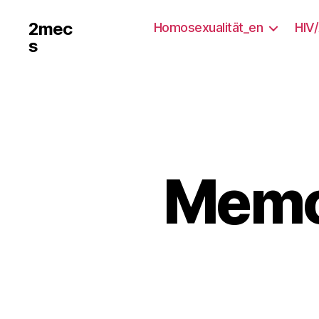
2mec
Homosexualität_en
HIV
s
Memo