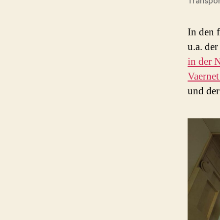
Transpo
In den 
u.a. de
in der 
Vaerne
und der