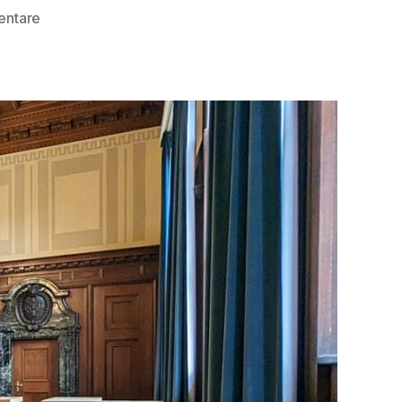
zu
entare
Memorium
Nürnberger
Prozesse