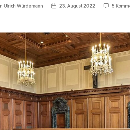
on
Ulrich Würdemann
23. August 2022
5 Komm
ragsautor
Beitragsdatum