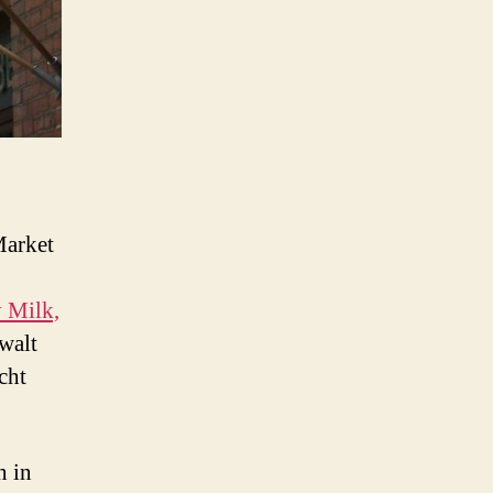
Market
 Milk,
ewalt
cht
n in