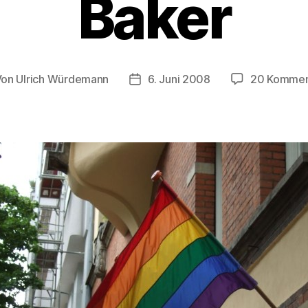
Baker
Von
Ulrich Würdemann
6. Juni 2008
20 Kommen
tragsautor
Beitragsdatum