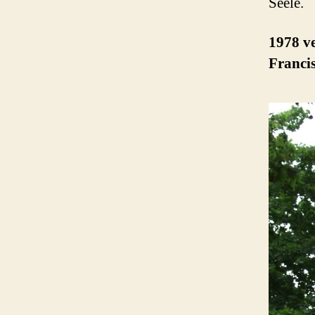
Seele.
1978 v
Franci