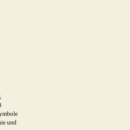
,
8
 Symbole
nie und