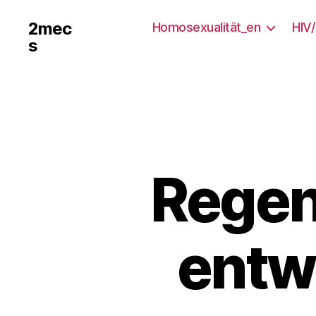
2mec
Homosexualität_en
HIV
s
Regen
entw