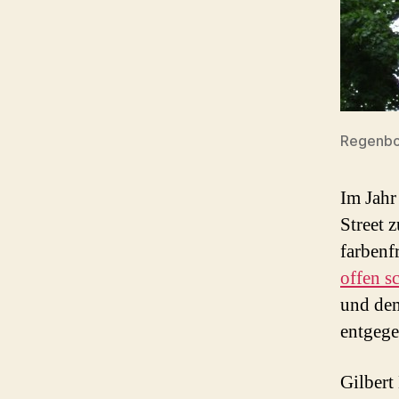
Regenbo
Im Jahr
Street 
farbenf
offen s
und dem
entgege
Gilbert