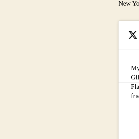
New Yor
My 
Gi
Fla
fr