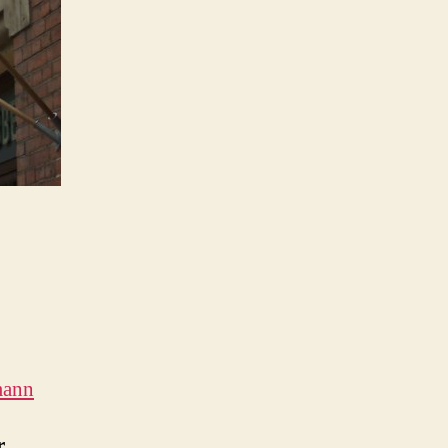
mann
r