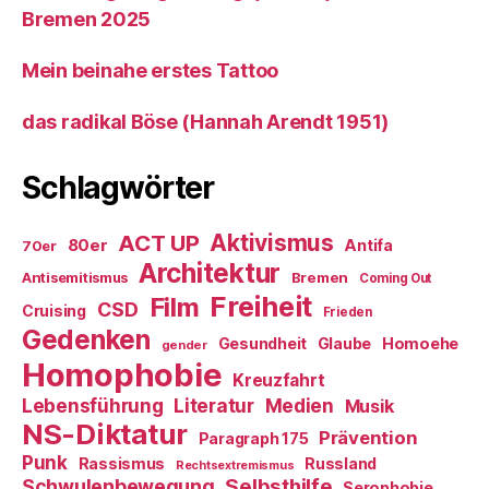
Bremen 2025
Mein beinahe erstes Tattoo
das radikal Böse (Hannah Arendt 1951)
Schlagwörter
ACT UP
Aktivismus
80er
Antifa
70er
Architektur
Antisemitismus
Bremen
Coming Out
Freiheit
Film
CSD
Cruising
Frieden
Gedenken
Gesundheit
Glaube
Homoehe
gender
Homophobie
Kreuzfahrt
Literatur
Medien
Lebensführung
Musik
NS-Diktatur
Prävention
Paragraph 175
Punk
Rassismus
Russland
Rechtsextremismus
Selbsthilfe
Schwulenbewegung
Serophobie