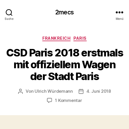
2mecs
Suche
Menü
Kategorien
FRANKREICH
PARIS
CSD Paris 2018 erstmals
mit offiziellem Wagen
der Stadt Paris
Von
Ulrich Würdemann
4. Juni 2018
Beitragsautor
Beitragsdatum
zu
1 Kommentar
CSD
Paris
2018
erstmals