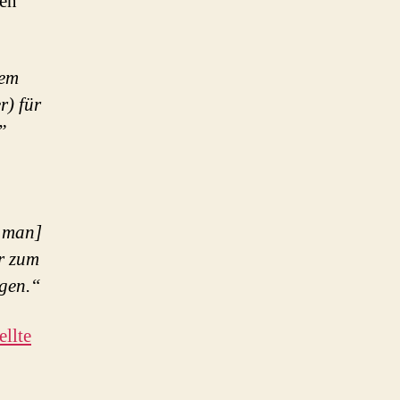
den
sem
r) für
”
e man]
er zum
gen.“
ellte