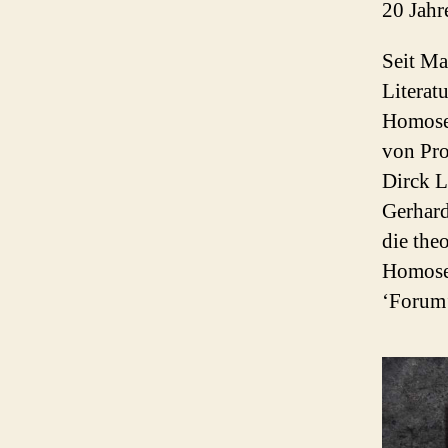
20 Jahr
Seit Ma
Literat
Homosex
von Pro
Dirck 
Gerhard
die the
Homosex
‘Forum