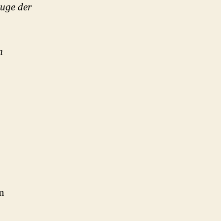
Zuge der
n
m