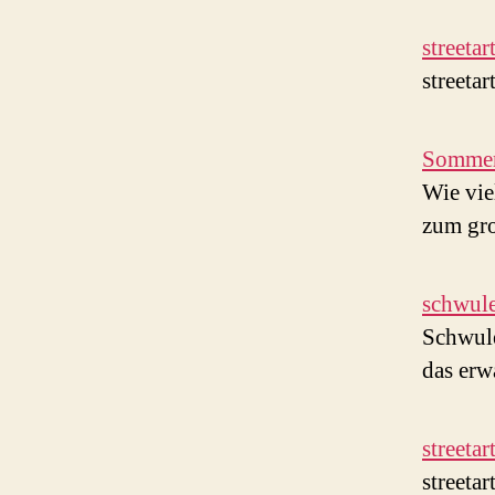
streeta
streeta
Sommer 
Wie vie
zum gro
schwule
Schwule
das erw
streeta
streeta