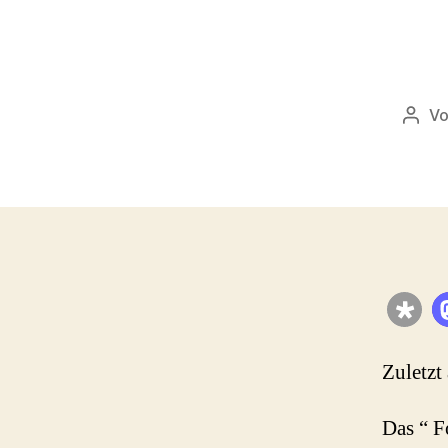
V
Beit
Zuletzt
Das “ F