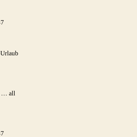
87
-Urlaub
 … all
87