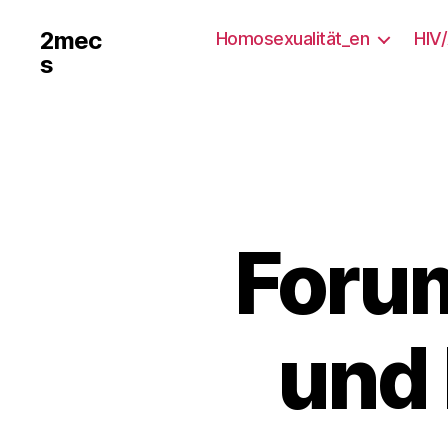
2mec
Homosexualität_en
HIV
s
Foru
und 