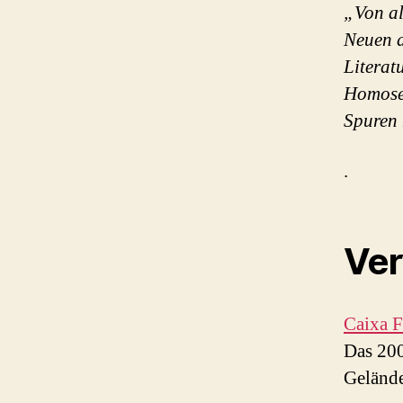
„Von al
Neuen 
Literat
Homosex
Spuren 
.
Ver
Caixa 
Das 200
Geländ