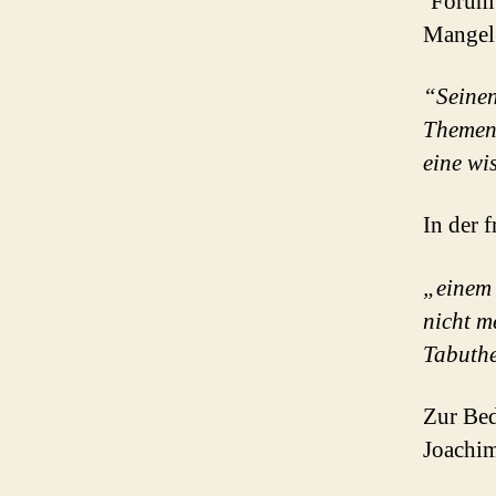
‘Forum’
Mangel 
“Seinen
Themenb
eine wi
In der 
„einem 
nicht m
Tabuth
Zur Bed
Joachim