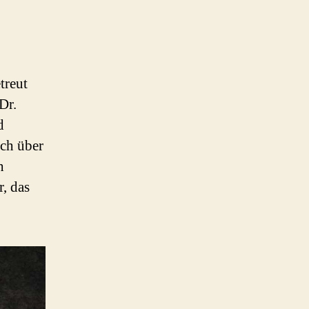
treut
Dr.
d
ich über
h
r, das