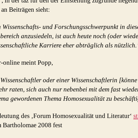
, in der taz für den der Einstellung zugrunde liegen
an Beiträgen sieht:
 Wissenschafts- und Forschungsschwerpunkt in die
ereich anzusiedeln, ist auch heute noch (oder wiede
ssenschaftliche Karriere eher abträglich als nützlich.
fr-online meint Popp,
Wissenschaftler oder einer Wissenschaftlerin [könn
ehr raten, sich auch nur nebenbei mit dem fast wied
ema gewordenen Thema Homosexualität zu beschäfti
eutung des ‚Forum Homosexualität und Literatur‘
st
 Bartholomae 2008 fest