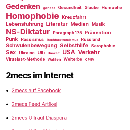
Gedenken
Gesundheit
Glaube
Homoehe
gender
Homophobie
Kreuzfahrt
Literatur
Medien
Lebensführung
Musik
NS-Diktatur
Prävention
Paragraph 175
Punk
Rassismus
Russland
Rechtsextremismus
Selbsthilfe
Schwulenbewegung
Serophobie
USA
Verkehr
Sex
Ulli
Ukraine
Umwelt
Viruslast-Methode
Welterbe
Wahlen
ÖPNV
2mecs im Internet
2mecs auf Facebook
2mecs Feed Artikel
2mecs Ulli auf Diaspora