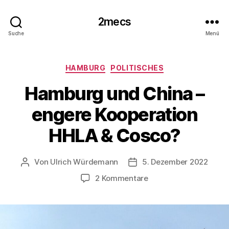
2mecs
Suche
Menü
Kategorien
HAMBURG
POLITISCHES
Hamburg und China –
engere Kooperation
HHLA & Cosco?
Von
Ulrich Würdemann
5. Dezember 2022
Beitragsautor
Beitragsdatum
zu
2 Kommentare
Hamburg
und
China
–