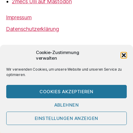
2mecs Ulli auf Mastodon
Impressum
Datenschutzerklärung
2mecs
von
Ulrich Würdemann
ist sofern nicht
Cookie-Zustimmung
anders angegeben lizenziert unter einer
Creative
verwalten
Commons Namensnennung 4.0 International
Lizenz
.
Wir verwenden Cookies, um unsere Website und unseren Service zu
optimieren.
COOKIES AKZEPTIEREN
© 2026
2mecs
Hoch
↑
ABLEHNEN
EINSTELLUNGEN ANZEIGEN