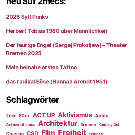
neu auf 2mecs:
2026 Sylt Punks
Herbert Tobias 1980 über Männlichkeit
Der feurige Engel (Sergej Prokofjew) – Theater
Bremen 2025
Mein beinahe erstes Tattoo
das radikal Böse (Hannah Arendt 1951)
Schlagwörter
ACT UP
Aktivismus
80er
Antifa
70er
Architektur
Antisemitismus
Bremen
Coming Out
Freiheit
Film
CSD
Cruising
Frieden