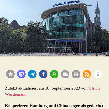
engere
Kooperation
HHLA
&
Cosco?
Zuletzt aktualisiert am 10. September 2023 von
Ulrich
Würdemann
Kooperieren Hamburg und China enger als gedacht?