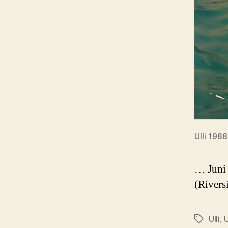
Ulli 198
… Juni 
(Rivers
Ulli
,
Schlagwö