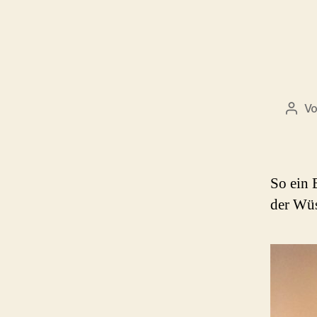
V
Beit
So ein 
der Wü