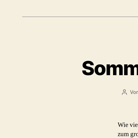
Sommer
Vo
Beitr
Wie vie
zum gro