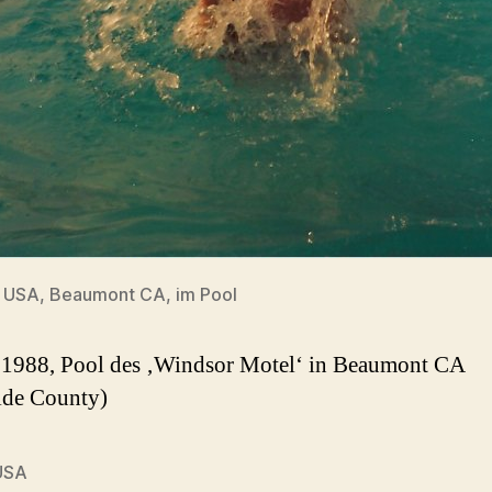
8 USA, Beaumont CA, im Pool
1988, Pool des ‚Windsor Motel‘ in Beaumont CA
ide County)
USA
rter