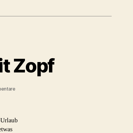
it Zopf
zu
entare
Sommer
1987
–
Ulli
-Urlaub
mit
etwas
Zopf