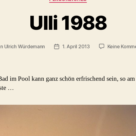
Ulli 1988
on
Ulrich Würdemann
1. April 2013
Keine Komm
ragsautor
Beitragsdatum
Bad im Pool kann ganz schön erfrischend sein, so a
ste …