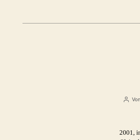
Vo
Beitr
2001, i