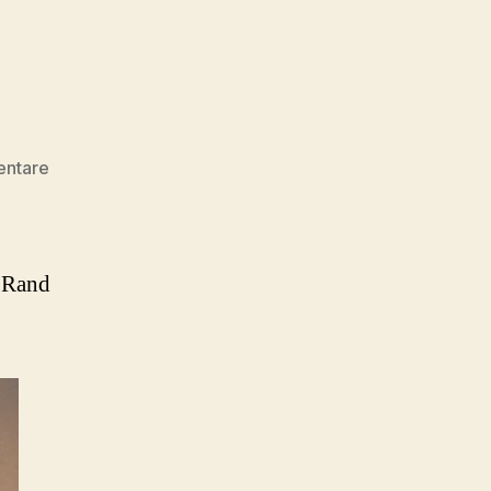
zu
entare
Ulli
1988
m Rand