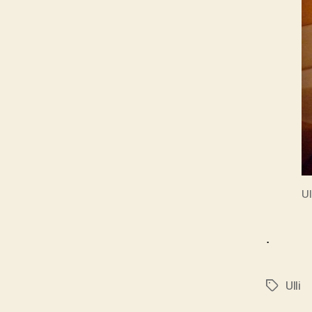
Ul
.
Ulli
Schlagwö