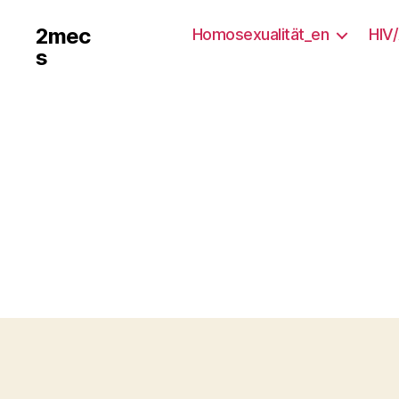
2mec
Homosexualität_en
HIV
s