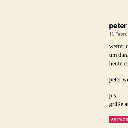
peter
11. Febr
werter u
um dara
heute er
peter w
p.s.
grüße a
ANTWOR