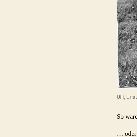
Ulli, Ur
So ware
… oder: