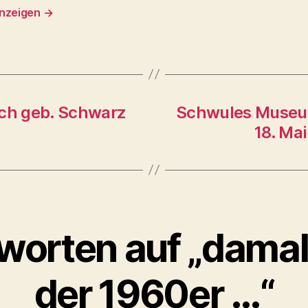
anzeigen
→
ch geb. Schwarz
Schwules Museum
18. Mai
worten auf „damal
der 1960er …“