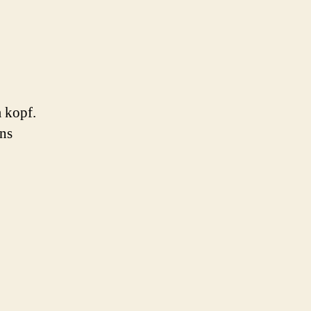
m kopf.
uns