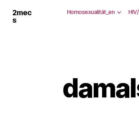
2mec
Homosexualität_en
HIV
s
damals