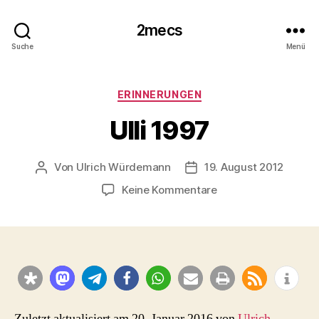
2mecs
Suche
Menü
Kategorien
ERINNERUNGEN
Ulli 1997
Von
Ulrich Würdemann
19. August 2012
Beitragsautor
Beitragsdatum
zu
Keine Kommentare
Ulli
1997
Zuletzt aktualisiert am 20. Januar 2016 von
Ulrich