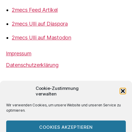
2mecs Feed Artikel
2mecs Ulli auf Diaspora
2mecs Ulli auf Mastodon
Impressum
Datenschutzerklärung
2mecs
von
Ulrich Würdemann
ist sofern nicht
Cookie-Zustimmung
anders angegeben lizenziert unter einer
Creative
verwalten
Commons Namensnennung 4.0 International
Lizenz
.
Wir verwenden Cookies, um unsere Website und unseren Service zu
optimieren.
COOKIES AKZEPTIEREN
© 2026
2mecs
Hoch
↑