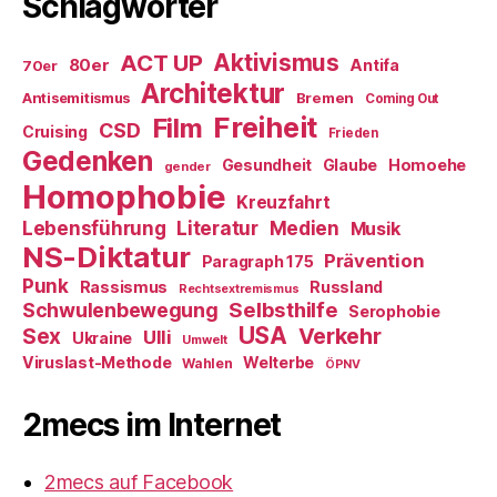
Schlagwörter
ACT UP
Aktivismus
80er
Antifa
70er
Architektur
Antisemitismus
Bremen
Coming Out
Freiheit
Film
CSD
Cruising
Frieden
Gedenken
Gesundheit
Glaube
Homoehe
gender
Homophobie
Kreuzfahrt
Literatur
Medien
Lebensführung
Musik
NS-Diktatur
Prävention
Paragraph 175
Punk
Rassismus
Russland
Rechtsextremismus
Selbsthilfe
Schwulenbewegung
Serophobie
USA
Verkehr
Sex
Ulli
Ukraine
Umwelt
Viruslast-Methode
Welterbe
Wahlen
ÖPNV
2mecs im Internet
2mecs auf Facebook