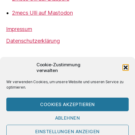
2mecs Ulli auf Mastodon
Impressum
Datenschutzerklärung
2mecs
von
Ulrich Würdemann
ist sofern nicht
Cookie-Zustimmung
anders angegeben lizenziert unter einer
Creative
verwalten
Commons Namensnennung 4.0 International
Lizenz
.
Wir verwenden Cookies, um unsere Website und unseren Service zu
optimieren.
COOKIES AKZEPTIEREN
© 2026
2mecs
Hoch
↑
ABLEHNEN
EINSTELLUNGEN ANZEIGEN