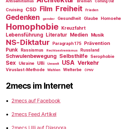
Antisemitismus
Bremen
Coming Out
Freiheit
Film
CSD
Cruising
Frieden
Gedenken
Gesundheit
Glaube
Homoehe
gender
Homophobie
Kreuzfahrt
Literatur
Medien
Lebensführung
Musik
NS-Diktatur
Prävention
Paragraph 175
Punk
Rassismus
Russland
Rechtsextremismus
Selbsthilfe
Schwulenbewegung
Serophobie
USA
Verkehr
Sex
Ulli
Ukraine
Umwelt
Viruslast-Methode
Welterbe
Wahlen
ÖPNV
2mecs im Internet
2mecs auf Facebook
2mecs Feed Artikel
2mecs Ulli auf Diaspora