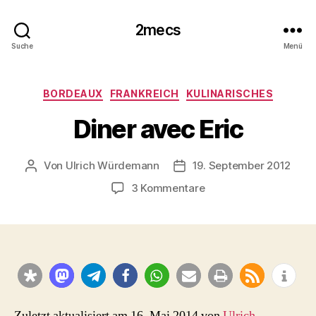
2mecs
Suche
Menü
Kategorien
BORDEAUX
FRANKREICH
KULINARISCHES
Diner avec Eric
Von
Ulrich Würdemann
19. September 2012
Beitragsautor
Beitragsdatum
zu
3 Kommentare
Diner
avec
Eric
Zuletzt aktualisiert am 16. Mai 2014 von
Ulrich