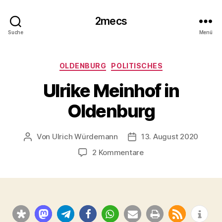
2mecs
Suche
Menü
Kategorien
OLDENBURG
POLITISCHES
Ulrike Meinhof in
Oldenburg
Von
Ulrich Würdemann
13. August 2020
Beitragsautor
Beitragsdatum
zu
2 Kommentare
Ulrike
Meinhof
in
Oldenburg