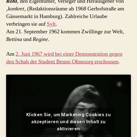
Röhl
, den Eigentümer, Verleger und Herausgeber von
‚
konkret
‚ (Redaktionsräume ab 1968 Gerhofstraße am
Gänsemarkt in Hamburg). Zahlreiche Urlaube
verbringen sie auf
Sylt
.
Am 21. September 1962 kommen Zwillinge zur Welt,
Bettina
und
Regine
.
Am
2. Juni 1967 wird bei einer Demonstration gegen
den Schah der Student Benno Ohnesorg erschossen
.
Klicken Sie, um Marketing Cookies zu
akzeptieren und diesen Inhalt zu
aktivieren