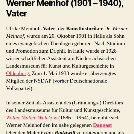
Werner Meinhof (1901 – 1940),
Vater
Ulrike Meinhofs
Vater
, der
Kunsthistoriker
Dr.
Werner
Meinhof,
wurde am 20. Oktober 1901 in Halle als Sohn
eines evangelischen Theologen geboren. Nach Studium
und Promotion zum Dr.phil. in Halle wurde er 1928
wissenschaftlicher Assistent am Niedersächsischen
Landesmuseum für Kunst und Kulturgeschichte in
Oldenburg.
Zum 1. Mai 1933 wurde er überzeugtes
Mitglied der NSDAP (vorher Deutschnationale
Volkspartei).
In seiner Zeit als Assistent des (Gründungs-) Direktors
des Landesmuseums für Kultur und Kunstgeschichte,
Walter Müller-Wulckow
(1886 – 1964), bemühte sich
Werner Meinhof den im nahe gelegenen
Dangast
lebenden Maler
Franz
Radziwill
zu protegieren und als