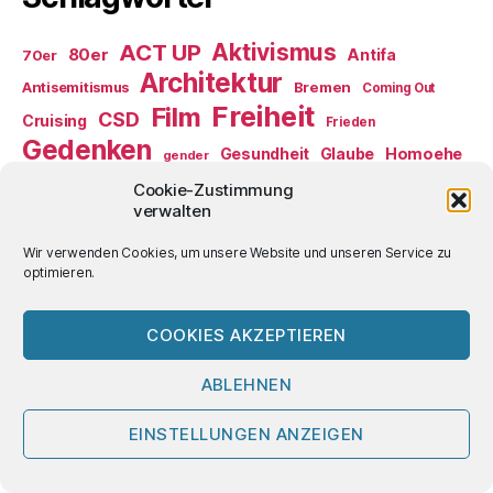
ACT UP
Aktivismus
80er
Antifa
70er
Architektur
Antisemitismus
Bremen
Coming Out
Freiheit
Film
CSD
Cruising
Frieden
Gedenken
Gesundheit
Glaube
Homoehe
gender
Homophobie
Cookie-Zustimmung
Kreuzfahrt
verwalten
Literatur
Medien
Lebensführung
Musik
NS-Diktatur
Prävention
Paragraph 175
Wir verwenden Cookies, um unsere Website und unseren Service zu
Punk
optimieren.
Rassismus
Russland
Rechtsextremismus
Selbsthilfe
Schwulenbewegung
Serophobie
USA
Verkehr
Sex
Ulli
Ukraine
Umwelt
COOKIES AKZEPTIEREN
Viruslast-Methode
Welterbe
Wahlen
ÖPNV
ABLEHNEN
2mecs im Internet
EINSTELLUNGEN ANZEIGEN
2mecs auf Facebook