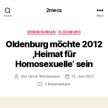
2mecs
Suche
Menü
Kategorien
ERINNERUNGEN
OLDENBURG
Oldenburg möchte 2012
‚Heimat für
Homosexuelle‘ sein
Von
Ulrich Würdemann
13. Juni 2012
Beitragsautor
Beitragsdatum
zu
5 Kommentare
Oldenburg
möchte
2012
‚Heimat