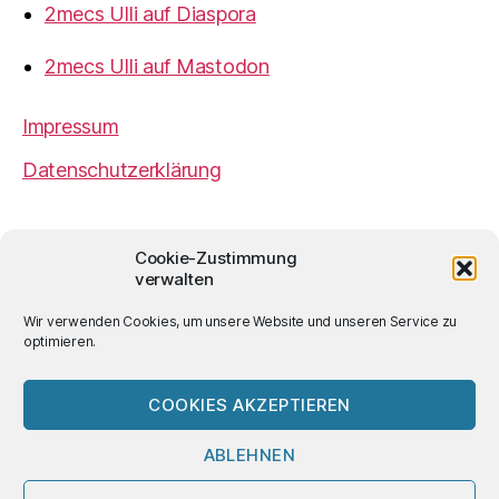
2mecs Ulli auf Diaspora
2mecs Ulli auf Mastodon
Impressum
Datenschutzerklärung
2mecs
von
Ulrich Würdemann
ist sofern nicht
Cookie-Zustimmung
anders angegeben lizenziert unter einer
Creative
verwalten
Commons Namensnennung 4.0 International
Lizenz
.
Wir verwenden Cookies, um unsere Website und unseren Service zu
optimieren.
COOKIES AKZEPTIEREN
© 2026
2mecs
Hoch
↑
ABLEHNEN