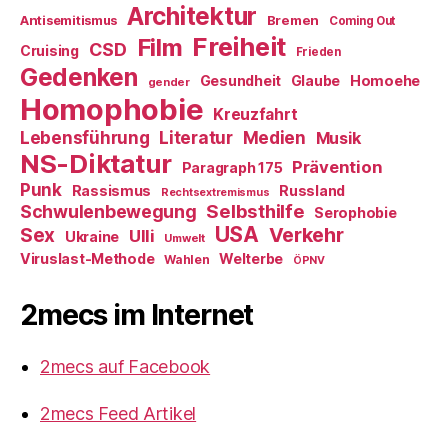
Architektur
Antisemitismus
Bremen
Coming Out
Freiheit
Film
CSD
Cruising
Frieden
Gedenken
Gesundheit
Glaube
Homoehe
gender
Homophobie
Kreuzfahrt
Literatur
Medien
Lebensführung
Musik
NS-Diktatur
Prävention
Paragraph 175
Punk
Rassismus
Russland
Rechtsextremismus
Selbsthilfe
Schwulenbewegung
Serophobie
USA
Verkehr
Sex
Ulli
Ukraine
Umwelt
Viruslast-Methode
Welterbe
Wahlen
ÖPNV
2mecs im Internet
2mecs auf Facebook
2mecs Feed Artikel