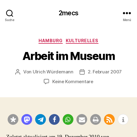
2mecs
Suche
Menü
Kategorien
HAMBURG
KULTURELLES
Arbeit im Museum
Von
Ulrich Würdemann
2. Februar 2007
Beitragsautor
Beitragsdatum
zu
Keine Kommentare
Arbeit
im
Museum
Zuletzt aktualisiert am 19. Dezember 2010 von