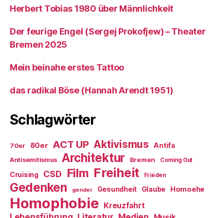
Herbert Tobias 1980 über Männlichkeit
Der feurige Engel (Sergej Prokofjew) – Theater
Bremen 2025
Mein beinahe erstes Tattoo
das radikal Böse (Hannah Arendt 1951)
Schlagwörter
ACT UP
Aktivismus
80er
Antifa
70er
Architektur
Antisemitismus
Bremen
Coming Out
Freiheit
Film
CSD
Cruising
Frieden
Gedenken
Gesundheit
Glaube
Homoehe
gender
Homophobie
Kreuzfahrt
Literatur
Medien
Lebensführung
Musik