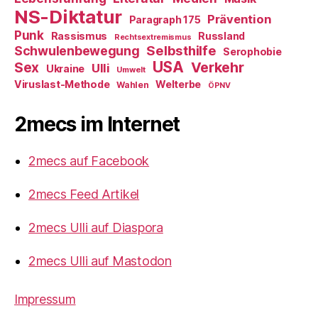
NS-Diktatur
Prävention
Paragraph 175
Punk
Rassismus
Russland
Rechtsextremismus
Selbsthilfe
Schwulenbewegung
Serophobie
USA
Verkehr
Sex
Ulli
Ukraine
Umwelt
Viruslast-Methode
Welterbe
Wahlen
ÖPNV
2mecs im Internet
2mecs auf Facebook
2mecs Feed Artikel
2mecs Ulli auf Diaspora
2mecs Ulli auf Mastodon
Impressum