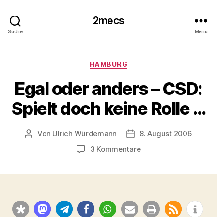
2mecs
Suche
Menü
Kategorien
HAMBURG
Egal oder anders – CSD:
Spielt doch keine Rolle …
Von
Ulrich Würdemann
8. August 2006
Beitragsautor
Beitragsdatum
zu
3 Kommentare
Egal
oder
anders
–
CSD:
Spielt