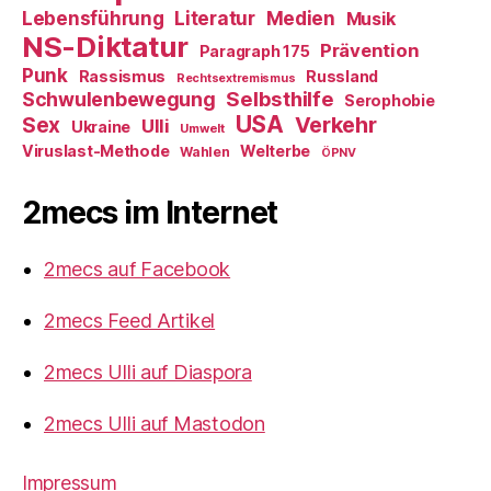
Literatur
Medien
Lebensführung
Musik
NS-Diktatur
Prävention
Paragraph 175
Punk
Rassismus
Russland
Rechtsextremismus
Selbsthilfe
Schwulenbewegung
Serophobie
USA
Verkehr
Sex
Ulli
Ukraine
Umwelt
Viruslast-Methode
Welterbe
Wahlen
ÖPNV
2mecs im Internet
2mecs auf Facebook
2mecs Feed Artikel
2mecs Ulli auf Diaspora
2mecs Ulli auf Mastodon
Impressum