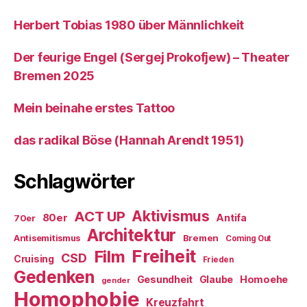
Herbert Tobias 1980 über Männlichkeit
Der feurige Engel (Sergej Prokofjew) – Theater
Bremen 2025
Mein beinahe erstes Tattoo
das radikal Böse (Hannah Arendt 1951)
Schlagwörter
ACT UP
Aktivismus
80er
Antifa
70er
Architektur
Antisemitismus
Bremen
Coming Out
Freiheit
Film
CSD
Cruising
Frieden
Gedenken
Gesundheit
Glaube
Homoehe
gender
Homophobie
Kreuzfahrt