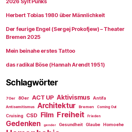
2026 Sylt Punks
Herbert Tobias 1980 über Männlichkeit
Der feurige Engel (Sergej Prokofjew) – Theater
Bremen 2025
Mein beinahe erstes Tattoo
das radikal Böse (Hannah Arendt 1951)
Schlagwörter
ACT UP
Aktivismus
80er
Antifa
70er
Architektur
Antisemitismus
Bremen
Coming Out
Freiheit
Film
CSD
Cruising
Frieden
Gedenken
Gesundheit
Glaube
Homoehe
gender