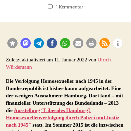
zu
1 Kommentar
Ausstellung
zu
Homosexuellenverfolg
durch
Polizei
und
Justiz
nach
Zuletzt aktualisiert am 11. Januar 2022 von
Ulrich
1945
Würdemann
in
Hamburg
Die Verfolgung Homosexueller nach 1945 in der
erneut
Bundesrepublik ist bisher kaum aufgearbeitet. Eine
zu
der wenigen Ausnahmen: Hamburg. Dort fand – mit
sehen
finanzieller Unterstützung des Bundeslands – 2013
die
Ausstellung “Liberales Hamburg?
Homosexuellenverfolgung durch Polizei und Justiz
nach 1945″
statt. Im Sommer 2015 ist die inzwischen