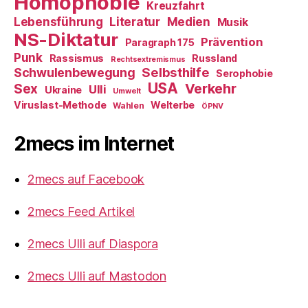
Homophobie
Kreuzfahrt
Literatur
Medien
Lebensführung
Musik
NS-Diktatur
Prävention
Paragraph 175
Punk
Rassismus
Russland
Rechtsextremismus
Selbsthilfe
Schwulenbewegung
Serophobie
USA
Verkehr
Sex
Ulli
Ukraine
Umwelt
Viruslast-Methode
Welterbe
Wahlen
ÖPNV
2mecs im Internet
2mecs auf Facebook
2mecs Feed Artikel
2mecs Ulli auf Diaspora
2mecs Ulli auf Mastodon