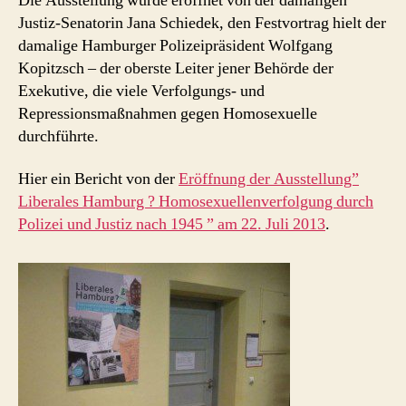
Die Ausstellung wurde eröffnet von der damaligen
Justiz-Senatorin Jana Schiedek, den Festvortrag hielt der
damalige Hamburger Polizeipräsident Wolfgang
Kopitzsch – der oberste Leiter jener Behörde der
Exekutive, die viele Verfolgungs- und
Repressionsmaßnahmen gegen Homosexuelle
durchführte.
Hier ein Bericht von der
Eröffnung der Ausstellung”
Liberales Hamburg ? Homosexuellenverfolgung durch
Polizei und Justiz nach 1945 ” am 22. Juli 2013
.