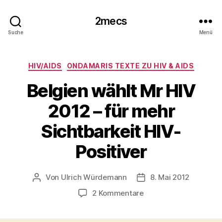
2mecs
Suche
Menü
Kategorien
HIV/AIDS
ONDAMARIS TEXTE ZU HIV & AIDS
Belgien wählt Mr HIV
2012 – für mehr
Sichtbarkeit HIV-
Positiver
Von
Ulrich Würdemann
8. Mai 2012
Beitragsautor
Beitragsdatum
zu
2 Kommentare
Belgien
wählt