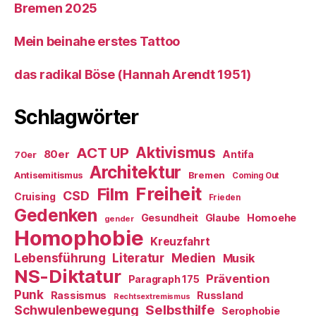
Bremen 2025
Mein beinahe erstes Tattoo
das radikal Böse (Hannah Arendt 1951)
Schlagwörter
ACT UP
Aktivismus
80er
Antifa
70er
Architektur
Antisemitismus
Bremen
Coming Out
Freiheit
Film
CSD
Cruising
Frieden
Gedenken
Gesundheit
Glaube
Homoehe
gender
Homophobie
Kreuzfahrt
Literatur
Medien
Lebensführung
Musik
NS-Diktatur
Prävention
Paragraph 175
Punk
Rassismus
Russland
Rechtsextremismus
Selbsthilfe
Schwulenbewegung
Serophobie