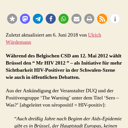
Mr
HIV
2012
–
für
mehr
Zuletzt aktualisiert am 6. Juni 2018 von
Ulrich
Sichtbarkeit
Würdemann
HIV-
Positiver
Während des Belgischen CSD am 12. Mai 2012 wählt
Brüssel den “ Mr HIV 2012 ” – als Initiative für mehr
Sichtbarkeit HIV-Positiver in der Schwulen-Szene
wie auch in öffentlichen Debatten.
Aus der Ankündigung der Veranstalter DUQ und der
Positivengruppe ‘The Warning’ unter dem Titel ‘Sero –
Was?’ [abgeleitet von séropositif = HIV-positiv]:
“
Auch dreißig Jahre nach Beginn der Aids-Epidemie
gibt es in Brüssel, der Hauptstadt Europas, keinen