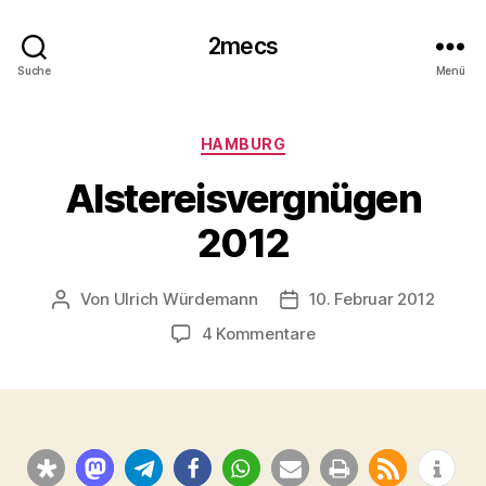
2mecs
Suche
Menü
Kategorien
HAMBURG
Alstereisvergnügen
2012
Von
Ulrich Würdemann
10. Februar 2012
Beitragsautor
Beitragsdatum
zu
4 Kommentare
Alstereisvergnügen
2012