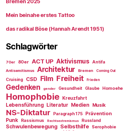
Bremen 2025
Mein beinahe erstes Tattoo
das radikal Böse (Hannah Arendt 1951)
Schlagwörter
ACT UP
Aktivismus
80er
Antifa
70er
Architektur
Antisemitismus
Bremen
Coming Out
Freiheit
Film
CSD
Cruising
Frieden
Gedenken
Gesundheit
Glaube
Homoehe
gender
Homophobie
Kreuzfahrt
Literatur
Medien
Lebensführung
Musik
NS-Diktatur
Prävention
Paragraph 175
Punk
Rassismus
Russland
Rechtsextremismus
Selbsthilfe
Schwulenbewegung
Serophobie