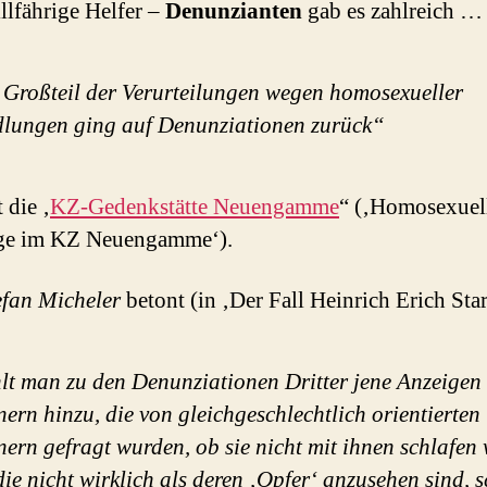
illfährige Helfer –
Denunzianten
gab es zahlreich …
 Großteil der Verurteilungen wegen homosexueller
lungen ging auf Denunziationen zurück“
 die ‚
KZ-Gedenkstätte Neuengamme
“ (‚Homosexuel
nge im KZ Neuengamme‘).
efan Micheler
betont (in ‚Der Fall Heinrich Erich Star
lt man zu den Denunziationen Dritter jene Anzeigen
rn hinzu, die von gleichgeschlechtlich orientierten
rn gefragt wurden, ob sie nicht mit ihnen schlafen 
ie nicht wirklich als deren ‚Opfer‘ anzusehen sind, s