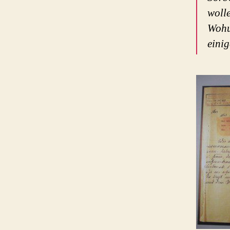
wolle
Wohu
eini