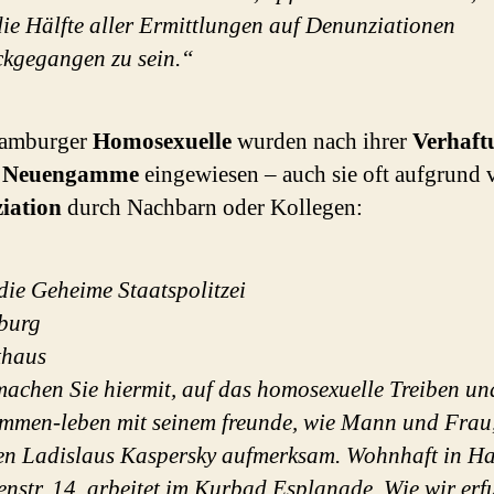
die Hälfte aller Ermittlungen auf Denunziationen
ckgegangen zu sein.“
Hamburger
Homosexuelle
wurden nach ihrer
Verhaf
 Neuengamme
eingewiesen – auch sie oft aufgrund 
iation
durch Nachbarn oder Kollegen:
die Geheime Staatspolitzei
burg
thaus
machen Sie hiermit, auf das homosexuelle Treiben un
mmen-leben mit seinem freunde, wie Mann und Frau,
en Ladislaus Kaspersky aufmerksam. Wohnhaft in 
nstr. 14, arbeitet im Kurbad Esplanade. Wie wir erf