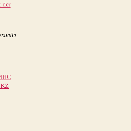
 der
xuelle
 MHC
s KZ