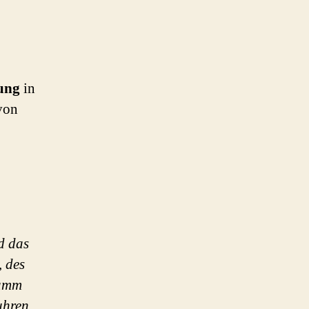
tung
in
von
d das
 des
Hamm
uhren,