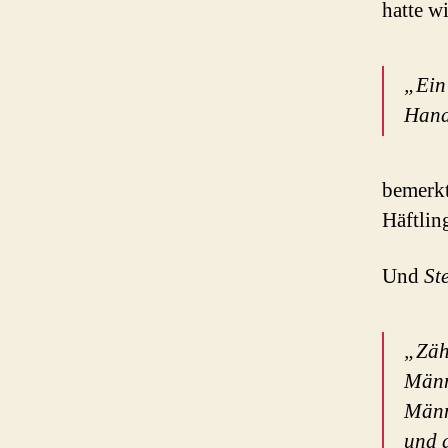
hatte w
„Ein
Hand
bemerkt
Häftli
Und
St
„Zäh
Männe
Männe
und d