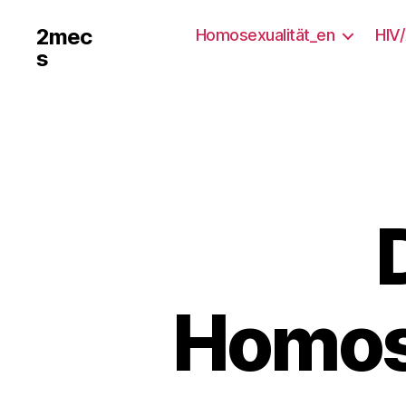
2mec
Homosexualität_en
HIV
s
Homos