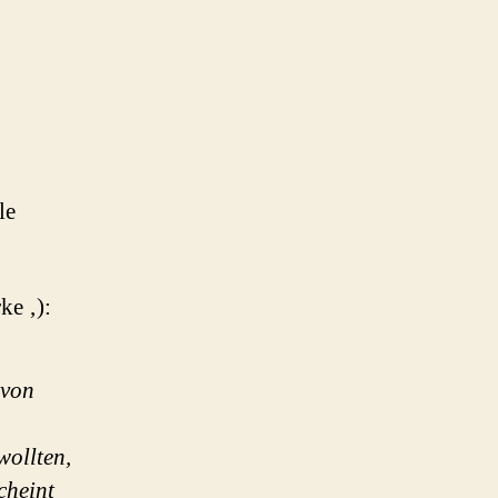
le
ke ‚):
 von
wollten,
cheint