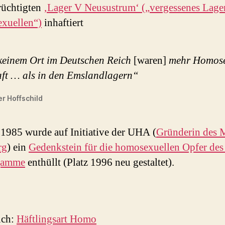
rüchtigten
‚Lager V Neusustrum‘ („vergessenes Lager
xuellen“)
inhaftiert
keinem Ort im Deutschen Reich
[waren]
mehr Homose
aft … als in den Emslandlagern“
r Hoffschild
1985 wurde auf Initiative der UHA (
Gründerin des
rg
) ein
Gedenkstein für die homosexuellen Opfer de
gamme
enthüllt (Platz 1996 neu gestaltet).
uch:
Häftlingsart Homo