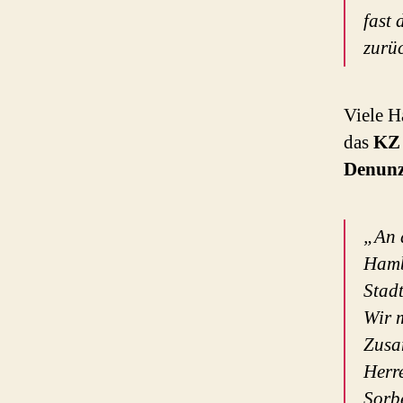
fast 
zurü
Viele 
das
KZ
Denunz
„An 
Ham
Stad
Wir 
Zusa
Herr
Sorbe