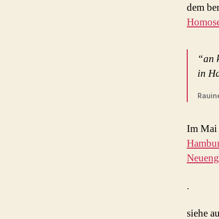
dem be
Homose
“an 
in H
Rauine
Im Mai 
Hambu
Neuen
.
siehe a