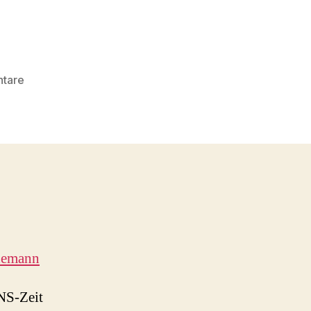
zu
tare
Denunziation
Homosexueller
Hamburg
1937
demann
 NS-Zeit