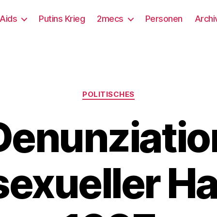
/Aids
Putins Krieg
2mecs
Personen
Archi
Kategorien
POLITISCHES
Denunziatio
exueller H