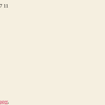
7 11
ager
,