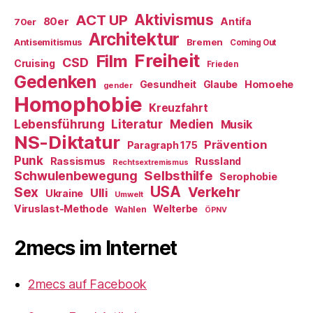
ACT UP
Aktivismus
80er
Antifa
70er
Architektur
Antisemitismus
Bremen
Coming Out
Freiheit
Film
CSD
Cruising
Frieden
Gedenken
Gesundheit
Glaube
Homoehe
gender
Homophobie
Kreuzfahrt
Literatur
Medien
Lebensführung
Musik
NS-Diktatur
Prävention
Paragraph 175
Punk
Rassismus
Russland
Rechtsextremismus
Selbsthilfe
Schwulenbewegung
Serophobie
USA
Verkehr
Sex
Ulli
Ukraine
Umwelt
Viruslast-Methode
Welterbe
Wahlen
ÖPNV
2mecs im Internet
2mecs auf Facebook