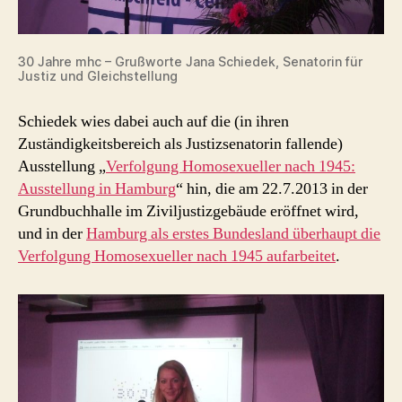
30 Jahre mhc – Grußworte Jana Schiedek, Senatorin für
Justiz und Gleichstellung
Schiedek wies dabei auch auf die (in ihren
Zuständigkeitsbereich als Justizsenatorin fallende)
Ausstellung „
Verfolgung Homosexueller nach 1945:
Ausstellung in Hamburg
“ hin, die am 22.7.2013 in der
Grundbuchhalle im Ziviljustizgebäude eröffnet wird,
und in der
Hamburg als erstes Bundesland überhaupt die
Verfolgung Homosexueller
nach
1945 aufarbeitet
.