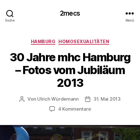
2mecs
Suche
Menü
Kategorien
HAMBURG
HOMOSEXUALITÄTEN
30 Jahre mhc Hamburg
– Fotos vom Jubiläum
2013
Von
Ulrich Würdemann
31. Mai 2013
Beitragsautor
Beitragsdatum
zu
4 Kommentare
30
Jahre
mhc
Hamburg