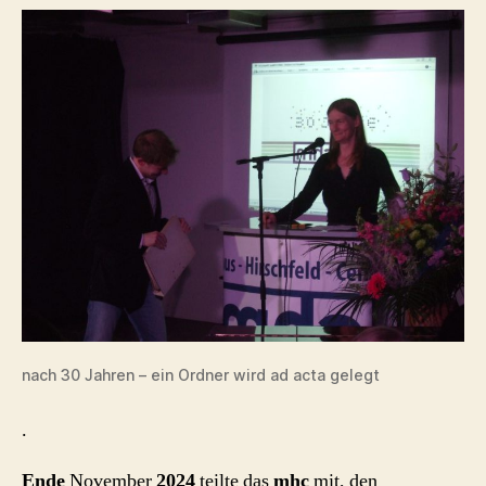
nach 30 Jahren – ein Ordner wird ad acta gelegt
.
Ende
November
2024
teilte das
mhc
mit, den