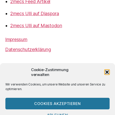
2mecs Feed Artikel
2mecs Ulli auf Diaspora
2mecs Ulli auf Mastodon
Impressum
Datenschutzerklärung
2mecs
von
Ulrich Würdemann
ist sofern nicht
Cookie-Zustimmung
anders angegeben lizenziert unter einer
Creative
verwalten
Commons Namensnennung 4.0 International
Lizenz
.
Wir verwenden Cookies, um unsere Website und unseren Service zu
optimieren.
COOKIES AKZEPTIEREN
© 2026
2mecs
Hoch
↑