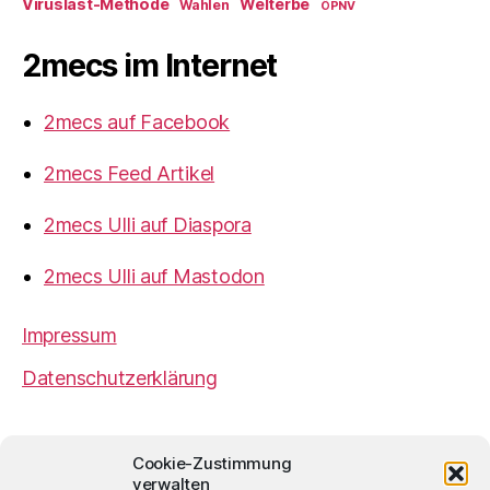
Viruslast-Methode
Welterbe
Wahlen
ÖPNV
2mecs im Internet
2mecs auf Facebook
2mecs Feed Artikel
2mecs Ulli auf Diaspora
2mecs Ulli auf Mastodon
Impressum
Datenschutzerklärung
2mecs
von
Ulrich Würdemann
ist sofern nicht
Cookie-Zustimmung
anders angegeben lizenziert unter einer
Creative
verwalten