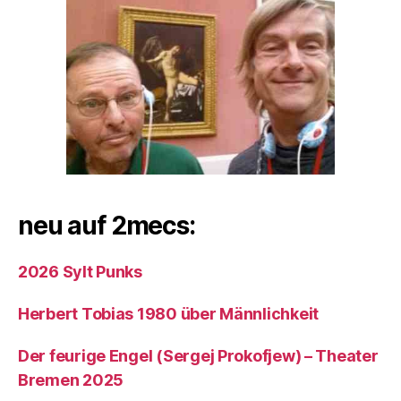
neu auf 2mecs:
2026 Sylt Punks
Herbert Tobias 1980 über Männlichkeit
Der feurige Engel (Sergej Prokofjew) – Theater
Bremen 2025