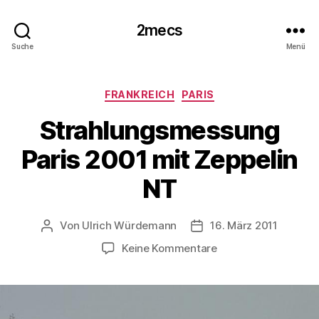
2mecs
Suche
Menü
Kategorien
FRANKREICH
PARIS
Strahlungsmessung
Paris 2001 mit Zeppelin
NT
Von
Ulrich Würdemann
16. März 2011
Beitragsautor
Beitragsdatum
zu
Keine Kommentare
Strahlungsmessung
Paris
2001
mit