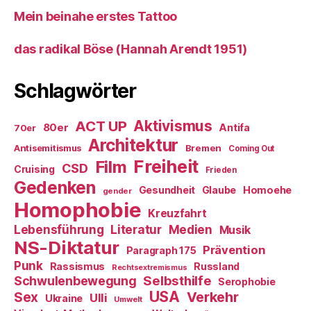
Mein beinahe erstes Tattoo
das radikal Böse (Hannah Arendt 1951)
Schlagwörter
ACT UP
Aktivismus
80er
Antifa
70er
Architektur
Antisemitismus
Bremen
Coming Out
Freiheit
Film
CSD
Cruising
Frieden
Gedenken
Gesundheit
Glaube
Homoehe
gender
Homophobie
Kreuzfahrt
Literatur
Medien
Lebensführung
Musik
NS-Diktatur
Prävention
Paragraph 175
Punk
Rassismus
Russland
Rechtsextremismus
Selbsthilfe
Schwulenbewegung
Serophobie
USA
Verkehr
Sex
Ulli
Ukraine
Umwelt