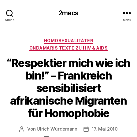
2mecs
Suche
Menü
Kategorien
HOMOSEXUALITÄTEN
ONDAMARIS TEXTE ZU HIV & AIDS
“Respektier mich wie ich
bin!” – Frankreich
sensibilisiert
afrikanische Migranten
für Homophobie
Von
Ulrich Würdemann
17. Mai 2010
Beitragsautor
Beitragsdatum