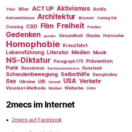
ACT UP
Aktivismus
80er
Antifa
70er
Architektur
Antisemitismus
Bremen
Coming Out
Freiheit
Film
CSD
Cruising
Frieden
Gedenken
Gesundheit
Glaube
Homoehe
gender
Homophobie
Kreuzfahrt
Literatur
Medien
Lebensführung
Musik
NS-Diktatur
Prävention
Paragraph 175
Punk
Rassismus
Russland
Rechtsextremismus
Selbsthilfe
Schwulenbewegung
Serophobie
USA
Verkehr
Sex
Ulli
Ukraine
Umwelt
Viruslast-Methode
Welterbe
Wahlen
ÖPNV
2mecs im Internet
2mecs auf Facebook