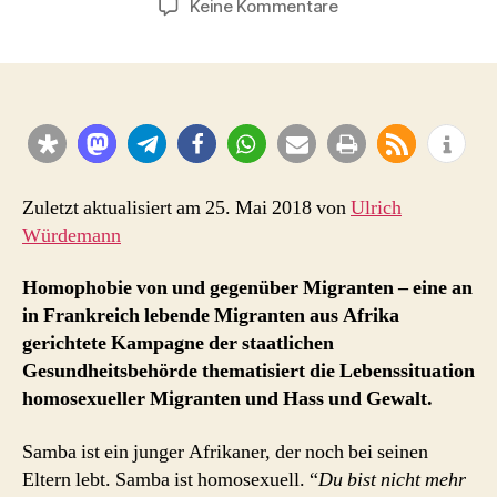
zu
Keine Kommentare
“Respektier
mich
wie
ich
bin!”
–
Frankreich
sensibilisiert
Zuletzt aktualisiert am 25. Mai 2018 von
Ulrich
afrikanische
Würdemann
Migranten
für
Homophobie von und gegenüber Migranten – eine an
Homophobie
in Frankreich lebende Migranten aus Afrika
gerichtete Kampagne der staatlichen
Gesundheitsbehörde thematisiert die Lebenssituation
homosexueller Migranten und Hass und Gewalt.
Samba ist ein junger Afrikaner, der noch bei seinen
Eltern lebt. Samba ist
homosexuell
. “
Du bist nicht mehr