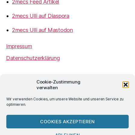
2mecs Feed Artikel
2mecs Ulli auf Diaspora
2mecs Ulli auf Mastodon
Impressum
Datenschutzerklärung
2mecs
von
Ulrich Würdemann
ist sofern nicht
Cookie-Zustimmung
anders angegeben lizenziert unter einer
Creative
verwalten
Commons Namensnennung 4.0 International
Lizenz
.
Wir verwenden Cookies, um unsere Website und unseren Service zu
optimieren.
COOKIES AKZEPTIEREN
© 2026
2mecs
Hoch
↑