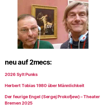
neu auf 2mecs:
2026 Sylt Punks
Herbert Tobias 1980 über Männlichkeit
Der feurige Engel (Sergej Prokofjew) – Theater
Bremen 2025