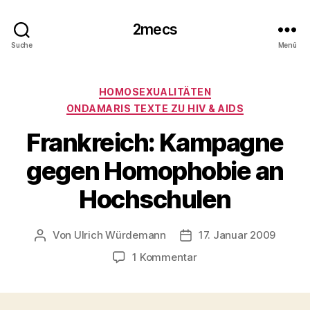
2mecs
Suche
Menü
Kategorien
HOMOSEXUALITÄTEN
ONDAMARIS TEXTE ZU HIV & AIDS
Frankreich: Kampagne
gegen Homophobie an
Hochschulen
Von
Ulrich Würdemann
17. Januar 2009
Beitragsautor
Beitragsdatum
zu
1 Kommentar
Frankreich:
Kampagne
gegen