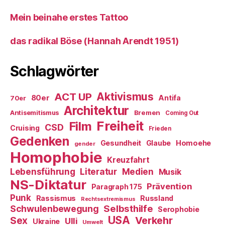
Mein beinahe erstes Tattoo
das radikal Böse (Hannah Arendt 1951)
Schlagwörter
ACT UP
Aktivismus
80er
Antifa
70er
Architektur
Antisemitismus
Bremen
Coming Out
Freiheit
Film
CSD
Cruising
Frieden
Gedenken
Gesundheit
Glaube
Homoehe
gender
Homophobie
Kreuzfahrt
Literatur
Medien
Lebensführung
Musik
NS-Diktatur
Prävention
Paragraph 175
Punk
Rassismus
Russland
Rechtsextremismus
Selbsthilfe
Schwulenbewegung
Serophobie
USA
Verkehr
Sex
Ulli
Ukraine
Umwelt