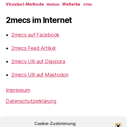
Viruslast-Methode
Welterbe
Wahlen
ÖPNV
2mecs im Internet
2mecs auf Facebook
2mecs Feed Artikel
2mecs Ulli auf Diaspora
2mecs Ulli auf Mastodon
Impressum
Datenschutzerklärung
2mecs
von
Ulrich Würdemann
ist sofern nicht
Cookie-Zustimmung