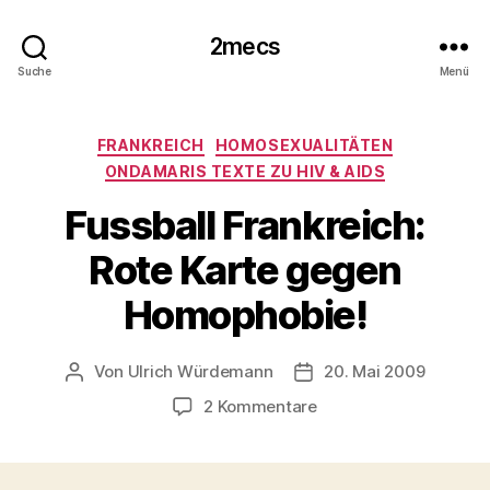
2mecs
Suche
Menü
Kategorien
FRANKREICH
HOMOSEXUALITÄTEN
ONDAMARIS TEXTE ZU HIV & AIDS
Fussball Frankreich:
Rote Karte gegen
Homophobie!
Von
Ulrich Würdemann
20. Mai 2009
Beitragsautor
Beitragsdatum
zu
2 Kommentare
Fussball
Frankreich:
Rote