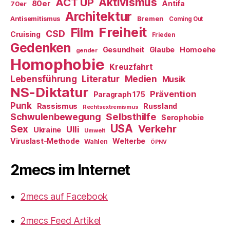
ACT UP
Aktivismus
80er
Antifa
70er
Architektur
Antisemitismus
Bremen
Coming Out
Freiheit
Film
CSD
Cruising
Frieden
Gedenken
Gesundheit
Glaube
Homoehe
gender
Homophobie
Kreuzfahrt
Literatur
Medien
Lebensführung
Musik
NS-Diktatur
Prävention
Paragraph 175
Punk
Rassismus
Russland
Rechtsextremismus
Selbsthilfe
Schwulenbewegung
Serophobie
USA
Verkehr
Sex
Ulli
Ukraine
Umwelt
Viruslast-Methode
Welterbe
Wahlen
ÖPNV
2mecs im Internet
2mecs auf Facebook
2mecs Feed Artikel