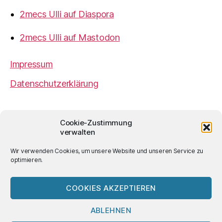
2mecs Ulli auf Diaspora
2mecs Ulli auf Mastodon
Impressum
Datenschutzerklärung
2mecs
von
Ulrich Würdemann
ist sofern nicht
Cookie-Zustimmung
anders angegeben lizenziert unter einer
Creative
verwalten
Commons Namensnennung 4.0 International
Lizenz
.
Wir verwenden Cookies, um unsere Website und unseren Service zu
optimieren.
COOKIES AKZEPTIEREN
© 2026
2mecs
Hoch
↑
ABLEHNEN