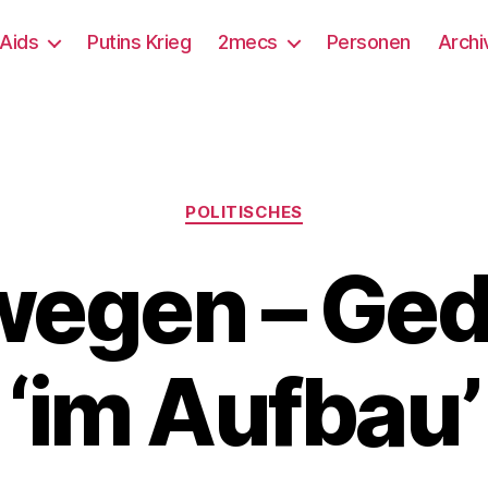
/Aids
Putins Krieg
2mecs
Personen
Archi
Kategorien
POLITISCHES
wegen – Ge
‘im Aufbau’