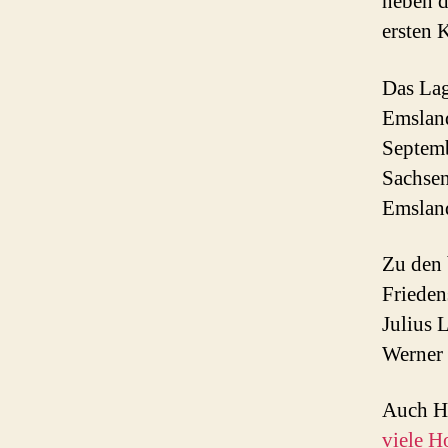
neben 
ersten 
Das Lag
Emsland
Septemb
Sachsen
Emsland
Zu den 
Frieden
Julius 
Werner 
Auch H
viele H