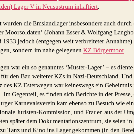
den) Lager V in Neusustrum inhaftiert
.
 wurden die Emslandlager insbesondere auch durch 
er Moorsoldaten’ (Johann Esser & Wolfgang Langhof
d 1933 jedoch (entgegen weit verbreiteter Annahme) 
gen, sondern im nahe gelegenen
KZ Börgermoor
.
gen war ein so genanntes ‘Muster-Lager’ – es diente 
 für den Bau weiterer KZs in Nazi-Deutschland. Und 
z des KZ Esterwegen war keineswegs ein Geheimnis
 Im Gegenteil, es finden sich Berichte in der Presse, 
rger Karnevalsverein kam ebenso zu Besuch wie ein
tionale Juristen-Kommission, und Frauen aus der U
eten später dem Dokumentationszentrum, sie seien in 
zu Tanz und Kino ins Lager gekommen (in den Berei