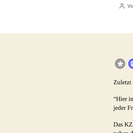
V
Beit
Zuletzt
“Hier i
jeder F
Das KZ 