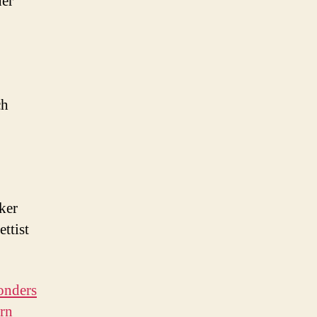
der
ch
ker
ttist
onders
rn