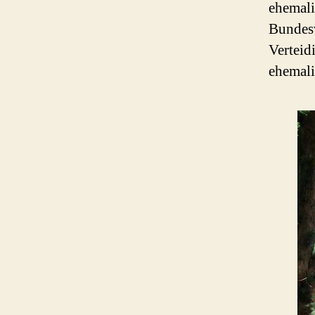
ehemali
Bundesv
Verteid
ehemali