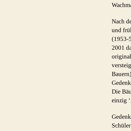
Wachma
Nach de
und frü
(1953-5
2001 da
origina
verstei
Bauern)
Gedenke
Die Bäu
einzig 
Gedenke
Schüler