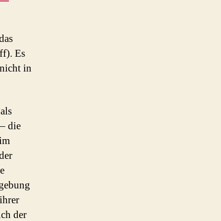
das
f). Es
nicht in
als
– die
 im
der
e
mgebung
ihrer
ch der