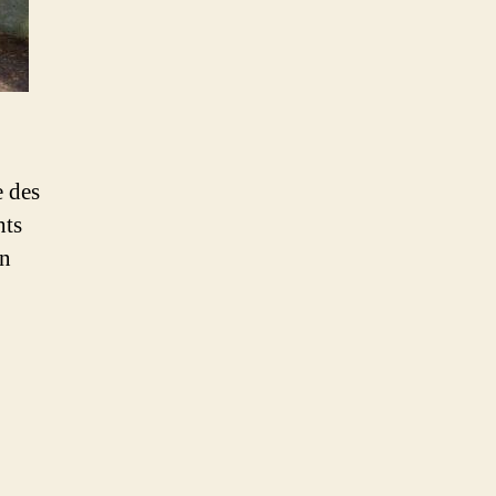
e des
hts
on