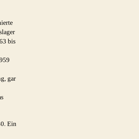
nierte
slager
63 bis
1959
g, gar
as
80. Ein