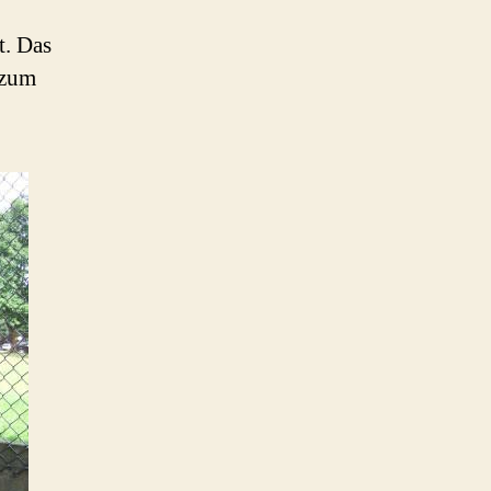
t. Das
 zum