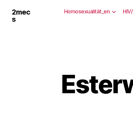
2mec
Homosexualität_en
HIV
s
Ester