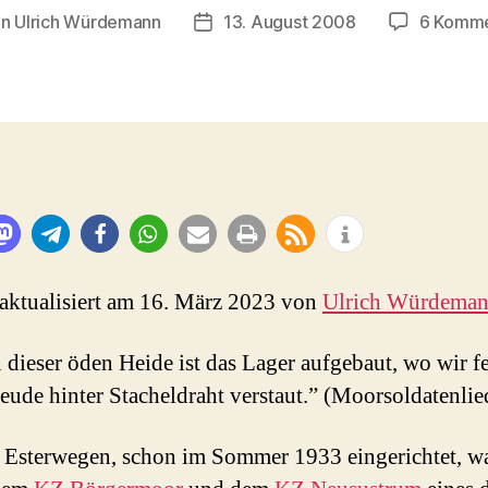
on
Ulrich Würdemann
13. August 2008
6 Komme
ragsautor
Beitragsdatum
 aktualisiert am 16. März 2023 von
Ulrich Würdema
n dieser öden Heide ist das Lager aufgebaut, wo wir f
reude hinter Stacheldraht verstaut.” (Moorsoldatenlie
Esterwegen, schon im Sommer 1933 eingerichtet, w