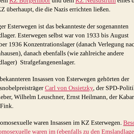
dem
KZ Börgermoor
und dem
KZ Neusustrum
eines 
KZ überhaupt, die die Nazis errichten ließen.
er Esterwegen ist das bekannteste der sogenannten
lager. Esterwegen selbst war von 1933 bis August
er 1936 Konzentrationslager (danach Verlegung na
hausen), danach ebenfalls (wie zahlreiche andere
lager) Strafgefangenenlager.
bekannteren Insassen von Esterwegen gehörten der
snobelpreisträger
Carl von Ossietzky
, der SPD-Politi
Leber, Wilhelm Leuschner, Ernst Heilmann, der Kabare
Fink.
omosexuelle waren Insassen im KZ Esterwegen.
Bes
omosexuelle waren im (ebenfalls zu den Emslandlage