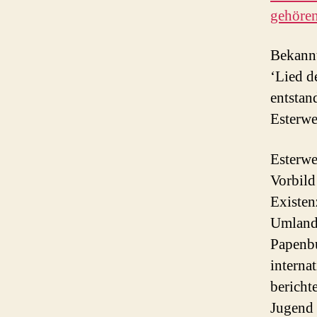
gehören
Bekannt
‘Lied d
entstan
Esterwe
Esterwe
Vorbild
Existen
Umland.
Papenbu
interna
bericht
Jugend 