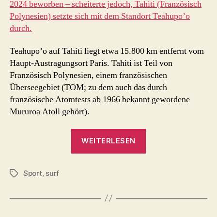
2024 beworben – scheiterte jedoch, Tahiti (Französisch
Polynesien) setzte sich mit dem Standort Teahupo’o
durch.
Teahupo’o auf Tahiti liegt etwa 15.800 km entfernt vom
Haupt-Austragungsort Paris. Tahiti ist Teil von
Französisch Polynesien, einem französischen
Überseegebiet (TOM; zu dem auch das durch
französische Atomtests ab 1966 bekannt gewordene
Mururoa Atoll gehört).
„Surf
WEITERLESEN
Wettbewerbe
bei
Sport
,
surf
Olympia
Schlagwörter
2024
doch
in