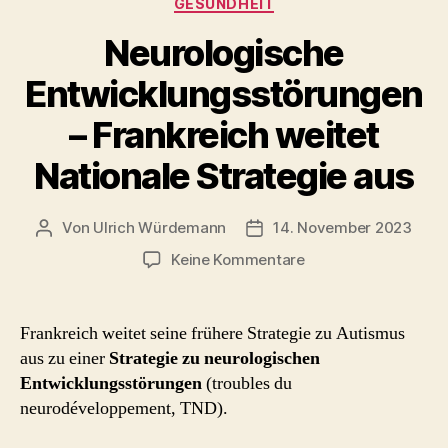
GESUNDHEIT
Neurologische
Entwicklungsstörungen
– Frankreich weitet
Nationale Strategie aus
Von
Ulrich Würdemann
14. November 2023
Beitragsautor
Beitragsdatum
zu
Keine Kommentare
Neurologische
Entwicklungsstörun
–
Frankreich weitet seine frühere Strategie zu Autismus
Frankreich
aus zu einer
Strategie zu neurologischen
weitet
Entwicklungsstörungen
(troubles du
Nationale
neurodéveloppement, TND).
Strategie
aus