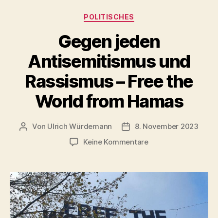
Oberbürgermeister
Kategorien
POLITISCHES
Jürgen
Krogmann,
Gegen jeden
Erinnerungsgang
Antisemitismus und
Oldenburg
10.
Rassismus – Free the
November
World from Hamas
2023“
Von
Ulrich Würdemann
8. November 2023
Beitragsautor
Beitragsdatum
zu
Keine Kommentare
Gegen
jeden
Antisemitismus
und
Rassismus
–
Free