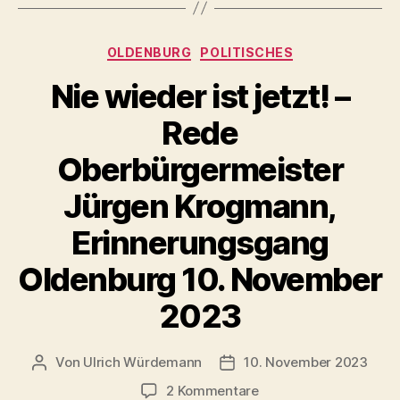
Frankreich
weitet
Kategorien
OLDENBURG
POLITISCHES
Nationale
Strategie
Nie wieder ist jetzt! –
aus“
Rede
Oberbürgermeister
Jürgen Krogmann,
Erinnerungsgang
Oldenburg 10. November
2023
Von
Ulrich Würdemann
10. November 2023
Beitragsautor
Beitragsdatum
zu
2 Kommentare