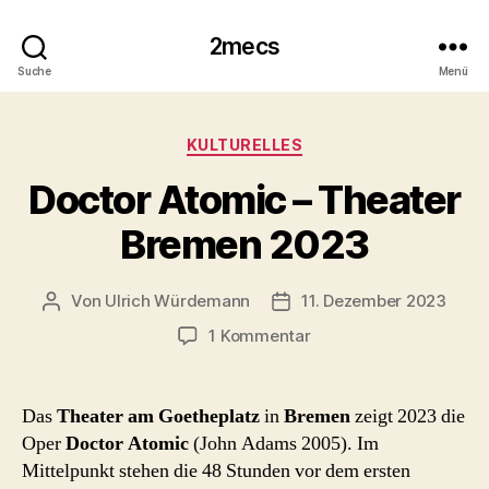
2mecs
Suche
Menü
Kategorien
KULTURELLES
Doctor Atomic – Theater
Bremen 2023
Von
Ulrich Würdemann
11. Dezember 2023
Beitragsautor
Beitragsdatum
zu
1 Kommentar
Doctor
Atomic
–
Das
Theater am Goetheplatz
in
Bremen
zeigt 2023 die
Theater
Oper
Doctor Atomic
(John Adams 2005). Im
Bremen
Mittelpunkt stehen die 48 Stunden vor dem ersten
2023