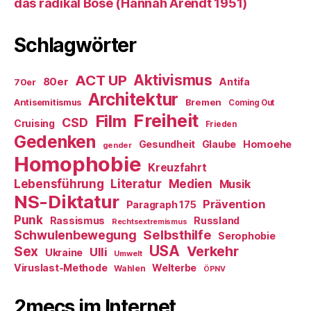
das radikal Böse (Hannah Arendt 1951)
Schlagwörter
ACT UP
Aktivismus
80er
Antifa
70er
Architektur
Antisemitismus
Bremen
Coming Out
Freiheit
Film
CSD
Cruising
Frieden
Gedenken
Gesundheit
Glaube
Homoehe
gender
Homophobie
Kreuzfahrt
Literatur
Medien
Lebensführung
Musik
NS-Diktatur
Prävention
Paragraph 175
Punk
Rassismus
Russland
Rechtsextremismus
Selbsthilfe
Schwulenbewegung
Serophobie
USA
Verkehr
Sex
Ulli
Ukraine
Umwelt
Viruslast-Methode
Welterbe
Wahlen
ÖPNV
2mecs im Internet