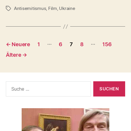
Kontext
Antisemitismus
,
Film
,
Ukraine
(Dokumentation,
Schlagwörter
Sergei
Losnitza
2021)“
Seitennummerierung
…
…
←
Neuere
1
6
7
8
156
der
Ältere
→
Beiträge
Suche
nach: