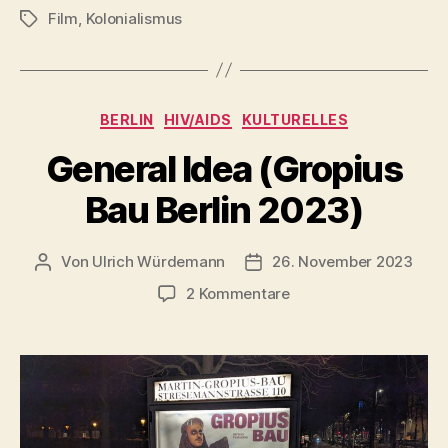
Film
,
Kolonialismus
Angola
Schlagwörter
1972)“
Kategorien
BERLIN
HIV/AIDS
KULTURELLES
General Idea (Gropius
Bau Berlin 2023)
Von
Ulrich Würdemann
26. November 2023
Beitragsautor
Beitragsdatum
zu
2 Kommentare
General
Idea
(Gropius
Bau
Berlin
2023)