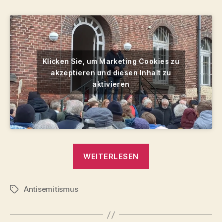
Klicken Sie, um Marketing Cookies zu
akzeptieren und diesen Inhalt zu
aktivieren
„Nie
WEITERLESEN
wieder
ist
Antisemitismus
jetzt!
Schlagwörter
–
Rede