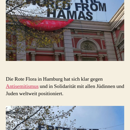
the
World
from
Hamas
Die Rote Flora in Hamburg hat sich klar gegen
Antisemitismus
und in Solidarität mit allen Jüdinnen und
Juden weltweit positioniert.