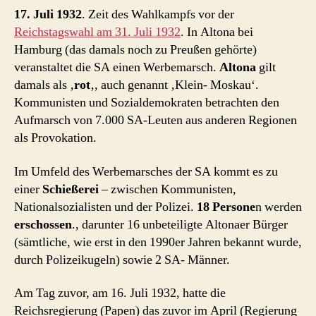
17. Juli 1932
. Zeit des Wahlkampfs vor der
Reichstagswahl am 31. Juli 1932
. In Altona bei
Hamburg (das damals noch zu Preußen gehörte)
veranstaltet die SA einen Werbemarsch.
Altona
gilt
damals als ‚
rot
‚, auch genannt ‚Klein- Moskau‘.
Kommunisten und Sozialdemokraten betrachten den
Aufmarsch von 7.000 SA-Leuten aus anderen Regionen
als Provokation.
Im Umfeld des Werbemarsches der SA kommt es zu
einer
Schießerei
– zwischen Kommunisten,
Nationalsozialisten und der Polizei.
18 Persone
n werden
erschossen
., darunter 16 unbeteiligte Altonaer Bürger
(sämtliche, wie erst in den 1990er Jahren bekannt wurde,
durch Polizeikugeln) sowie 2 SA- Männer.
Am Tag zuvor, am 16. Juli 1932, hatte die
Reichsregierung (Papen) das zuvor im April (Regierung