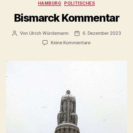
Kategorien
HAMBURG
POLITISCHES
Lacanau
?“
Bismarck Kommentar
Von
Ulrich Würdemann
6. Dezember 2023
Beitragsautor
Beitragsdatum
zu
Keine Kommentare
Bismarck
Kommentar