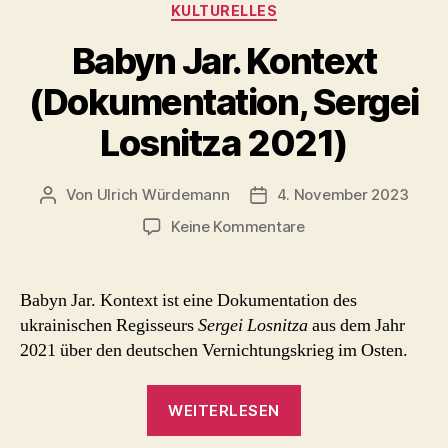
Kategorien
KULTURELLES
Babyn Jar. Kontext
(Dokumentation, Sergei
Losnitza 2021)
Von
Ulrich Würdemann
4. November 2023
Beitragsautor
Beitragsdatum
zu
Keine Kommentare
Babyn
Jar.
Kontext
Babyn Jar. Kontext ist eine Dokumentation des
(Dokumentation,
ukrainischen Regisseurs
Sergei Losnitza
aus dem Jahr
Sergei
2021 über den deutschen Vernichtungskrieg im Osten.
Losnitza
2021)
„Babyn
WEITERLESEN
Jar.