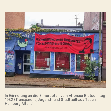
an
die
Ermordeten
vom
Altonaer
Blutsonntag
1932
In Erinnerung an die Ermordeten vom Altonaer Blutsonntag
1932 (Transparent, Jugend- und Stadtteilhaus Tesch,
Hamburg Altona)