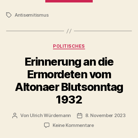
Antisemitismus
Antisemitismus
und
Schlagwörter
Rassismus
–
Free
Kategorien
POLITISCHES
the
World
Erinnerung an die
from
Ermordeten vom
Hamas“
Altonaer Blutsonntag
1932
Von
Ulrich Würdemann
8. November 2023
Beitragsautor
Beitragsdatum
zu
Keine Kommentare
Erinnerung