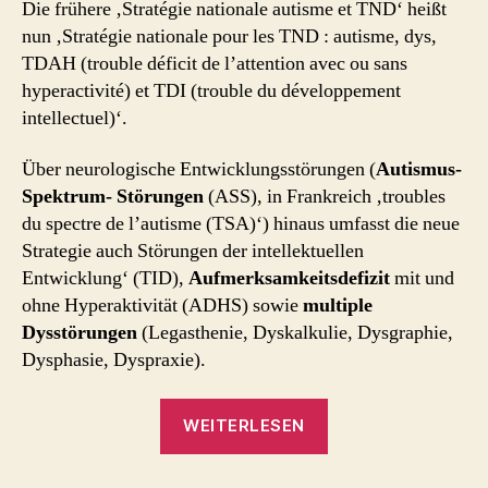
Die frühere ‚Stratégie nationale autisme et TND‘ heißt
nun ‚Stratégie nationale pour les TND : autisme, dys,
TDAH (trouble déficit de l’attention avec ou sans
hyperactivité) et TDI (trouble du développement
intellectuel)‘.
Über neurologische Entwicklungsstörungen (
Autismus-
Spektrum- Störungen
(ASS), in Frankreich ‚troubles
du spectre de l’autisme (TSA)‘) hinaus umfasst die neue
Strategie auch Störungen der intellektuellen
Entwicklung‘ (TID),
Aufmerksamkeitsdefizit
mit und
ohne Hyperaktivität (ADHS) sowie
multiple
Dysstörungen
(Legasthenie, Dyskalkulie, Dysgraphie,
Dysphasie, Dyspraxie).
„Neurologische
WEITERLESEN
Entwicklungsstörun
–