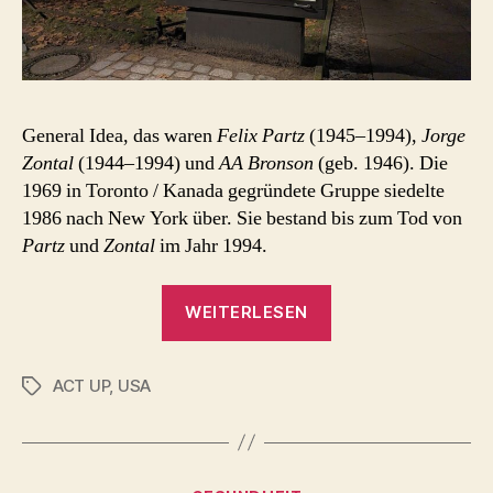
General Idea, das waren
Felix Partz
(1945–1994),
Jorge
Zontal
(1944–1994) und
AA Bronson
(geb. 1946). Die
1969 in Toronto / Kanada gegründete Gruppe siedelte
1986 nach New York über. Sie bestand bis zum Tod von
Partz
und
Zontal
im Jahr 1994.
„General
WEITERLESEN
Idea
(Gropius
ACT UP
,
USA
Bau
Schlagwörter
Berlin
2023)“
Kategorien