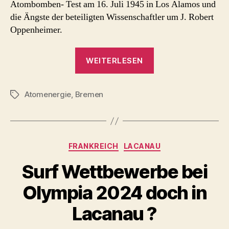
Atombomben- Test am 16. Juli 1945 in Los Alamos und
die Ängste der beteiligten Wissenschaftler um J. Robert
Oppenheimer.
„Doctor
WEITERLESEN
Atomic
–
Atomenergie
,
Bremen
Theater
Schlagwörter
Bremen
2023“
Kategorien
FRANKREICH
LACANAU
Surf Wettbewerbe bei
Olympia 2024 doch in
Lacanau ?