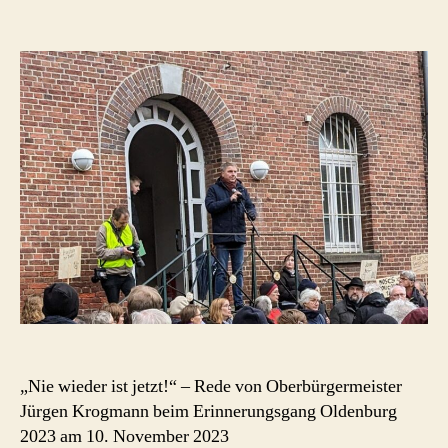
Nie
wieder
ist
jetzt!
–
Rede
Oberbürgermeister
Jürgen
Krogmann,
Erinnerungsgang
Oldenburg
10.
November
2023
„Nie wieder ist jetzt!“ – Rede von Oberbürgermeister
Jürgen Krogmann beim Erinnerungsgang Oldenburg
2023 am 10. November 2023