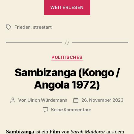
„Bismarck
WEITERLESEN
Kommentar“
Frieden
,
streetart
Schlagwörter
Kategorien
POLITISCHES
Sambizanga (Kongo /
Angola 1972)
Von
Ulrich Würdemann
26. November 2023
Beitragsautor
Beitragsdatum
zu
Keine Kommentare
Sambizanga
(Kongo
/
Sambizanga
ist ein
Film
von
Sarah Maldoror
aus dem