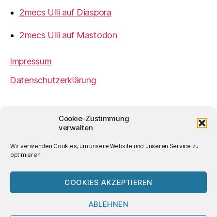
2mecs Ulli auf Diaspora
2mecs Ulli auf Mastodon
Impressum
Datenschutzerklärung
2mecs
von
Ulrich Würdemann
ist sofern nicht
Cookie-Zustimmung
anders angegeben lizenziert unter einer
Creative
verwalten
Commons Namensnennung 4.0 International
Lizenz
.
Wir verwenden Cookies, um unsere Website und unseren Service zu
optimieren.
COOKIES AKZEPTIEREN
© 2026
2mecs
Hoch
↑
ABLEHNEN