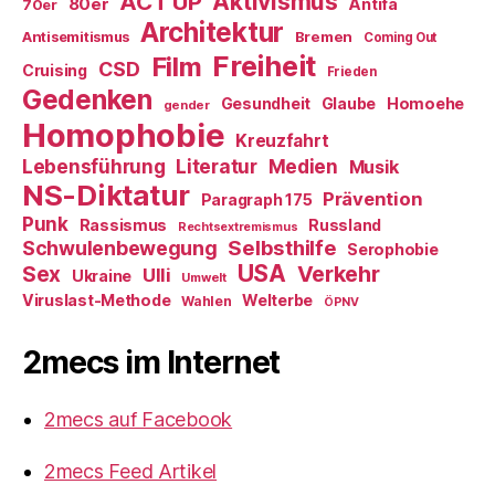
ACT UP
Aktivismus
80er
Antifa
70er
Architektur
Antisemitismus
Bremen
Coming Out
Freiheit
Film
CSD
Cruising
Frieden
Gedenken
Gesundheit
Glaube
Homoehe
gender
Homophobie
Kreuzfahrt
Literatur
Medien
Lebensführung
Musik
NS-Diktatur
Prävention
Paragraph 175
Punk
Rassismus
Russland
Rechtsextremismus
Selbsthilfe
Schwulenbewegung
Serophobie
USA
Verkehr
Sex
Ulli
Ukraine
Umwelt
Viruslast-Methode
Welterbe
Wahlen
ÖPNV
2mecs im Internet
2mecs auf Facebook
2mecs Feed Artikel