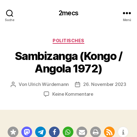
2mecs
Suche
Menü
Kategorien
POLITISCHES
Sambizanga (Kongo /
Angola 1972)
Von
Ulrich Würdemann
26. November 2023
Beitragsautor
Beitragsdatum
zu
Keine Kommentare
Sambizanga
(Kongo
/
Angola
1972)