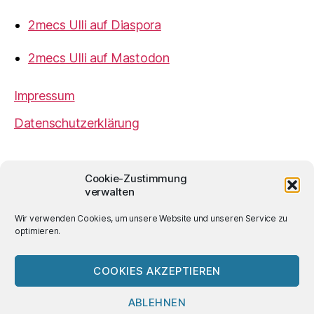
2mecs Ulli auf Diaspora
2mecs Ulli auf Mastodon
Impressum
Datenschutzerklärung
2mecs
von
Ulrich Würdemann
ist sofern nicht
Cookie-Zustimmung
anders angegeben lizenziert unter einer
Creative
verwalten
Commons Namensnennung 4.0 International
Lizenz
.
Wir verwenden Cookies, um unsere Website und unseren Service zu
optimieren.
COOKIES AKZEPTIEREN
© 2026
2mecs
Hoch
↑
ABLEHNEN