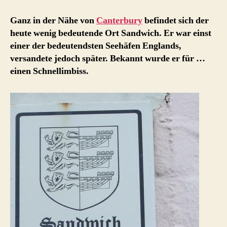
–
Fingerfood,
Ganz in der Nähe von
Canterbury
befindet sich der
mehr
heute wenig bedeutende Ort Sandwich. Er war einst
als
einer der bedeutendsten Seehäfen Englands,
ein
versandete jedoch später. Bekannt wurde er für …
Imbiss
einen Schnellimbiss.