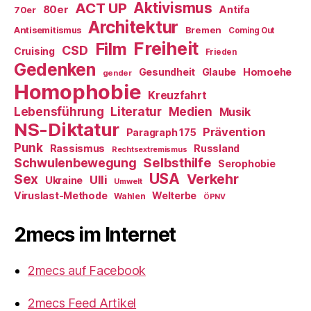
ACT UP
Aktivismus
80er
Antifa
70er
Architektur
Antisemitismus
Bremen
Coming Out
Freiheit
Film
CSD
Cruising
Frieden
Gedenken
Gesundheit
Glaube
Homoehe
gender
Homophobie
Kreuzfahrt
Literatur
Medien
Lebensführung
Musik
NS-Diktatur
Prävention
Paragraph 175
Punk
Rassismus
Russland
Rechtsextremismus
Selbsthilfe
Schwulenbewegung
Serophobie
USA
Verkehr
Sex
Ulli
Ukraine
Umwelt
Viruslast-Methode
Welterbe
Wahlen
ÖPNV
2mecs im Internet
2mecs auf Facebook
2mecs Feed Artikel