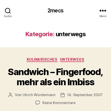
2mecs
Suche
Menü
Kategorie:
unterwegs
Kategorien
KULINARISCHES
UNTERWEGS
Sandwich – Fingerfood,
mehr als ein Imbiss
Von
Ulrich Würdemann
14. September 2007
Beitragsautor
Beitragsdatum
zu
Keine Kommentare
Sandwich