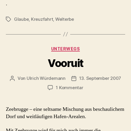
.
Glaube
,
Kreuzfahrt
,
Welterbe
Schlagwörter
Kategorien
UNTERWEGS
Vooruit
Von
Ulrich Würdemann
13. September 2007
Beitragsautor
Beitragsdatum
zu
1 Kommentar
Vooruit
Zeebrugge – eine seltsame Mischung aus beschaulichem
Dorf und weitläufigen Hafen-Arealen.
Mit Zeebrugge wird für mich auch immer die