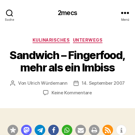
2mecs
Suche
Menü
Kategorien
KULINARISCHES
UNTERWEGS
Sandwich – Fingerfood,
mehr als ein Imbiss
Von
Ulrich Würdemann
14. September 2007
Beitragsautor
Beitragsdatum
zu
Keine Kommentare
Sandwich
–
Fingerfood,
mehr
als
ein