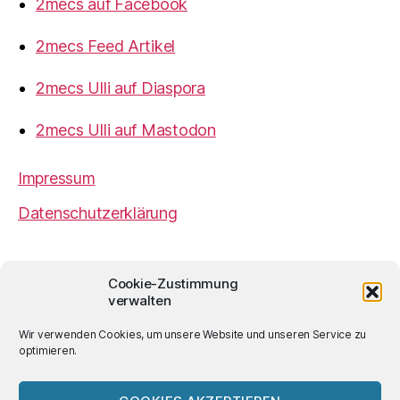
2mecs auf Facebook
2mecs Feed Artikel
2mecs Ulli auf Diaspora
2mecs Ulli auf Mastodon
Impressum
Datenschutzerklärung
2mecs
von
Ulrich Würdemann
ist sofern nicht
Cookie-Zustimmung
anders angegeben lizenziert unter einer
Creative
verwalten
Commons Namensnennung 4.0 International
Lizenz
.
Wir verwenden Cookies, um unsere Website und unseren Service zu
optimieren.