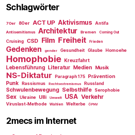
Schlagwörter
ACT UP
Aktivismus
80er
Antifa
70er
Architektur
Antisemitismus
Bremen
Coming Out
Freiheit
Film
CSD
Cruising
Frieden
Gedenken
Gesundheit
Glaube
Homoehe
gender
Homophobie
Kreuzfahrt
Literatur
Medien
Lebensführung
Musik
NS-Diktatur
Prävention
Paragraph 175
Punk
Rassismus
Russland
Rechtsextremismus
Selbsthilfe
Schwulenbewegung
Serophobie
USA
Verkehr
Sex
Ulli
Ukraine
Umwelt
Viruslast-Methode
Welterbe
Wahlen
ÖPNV
2mecs im Internet