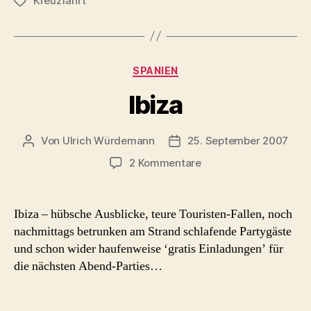
Kreuzfahrt
Schlagwörter
Kategorien
SPANIEN
Ibiza
Von
Ulrich Würdemann
25. September 2007
Beitragsautor
Beitragsdatum
zu
2 Kommentare
Ibiza
Ibiza – hübsche Ausblicke, teure Touristen-Fallen, noch
nachmittags betrunken am Strand schlafende Partygäste
und schon wider haufenweise ‘gratis Einladungen’ für
die nächsten Abend-Parties…