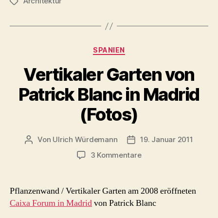
Architektur
Schlagwörter
Kategorien
SPANIEN
Vertikaler Garten von
Patrick Blanc in Madrid
(Fotos)
Von
Ulrich Würdemann
19. Januar 2011
Beitragsautor
Beitragsdatum
zu
3 Kommentare
Vertikaler
Garten
von
Pflanzenwand / Vertikaler Garten am 2008 eröffneten
Patrick
Caixa Forum in Madrid
von Patrick Blanc
Blanc