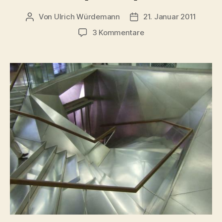
Von
Ulrich Würdemann
21. Januar 2011
Beitragsautor
Beitragsdatum
zu
3 Kommentare
Caixa
Forum
Madrid
(Fotos)