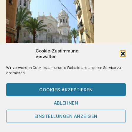
Cookie-Zustimmung
verwalten
Wir verwenden Cookies, um unsere Website und unseren Service zu
optimieren.
Cadiz Kathedrale
Eine riesige Kathedrale, große Schiffe mit
COOKIES AKZEPTIEREN
beeindruckenden Licht- und Schattenspielen.
ABLEHNEN
Beinahe noch beeindruckender die Krypta – eine riesige
Halle mit ganz eigentümlicher Akustik
EINSTELLUNGEN ANZEIGEN