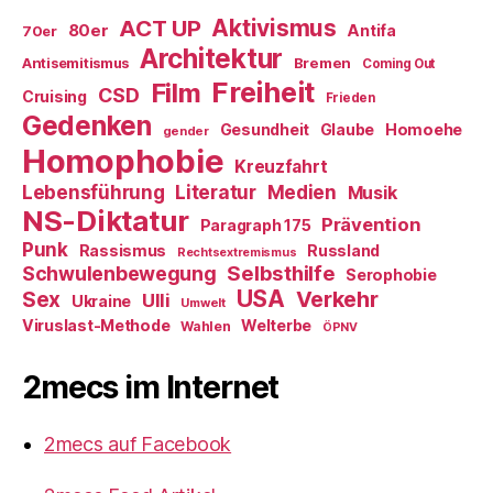
ACT UP
Aktivismus
80er
Antifa
70er
Architektur
Antisemitismus
Bremen
Coming Out
Freiheit
Film
CSD
Cruising
Frieden
Gedenken
Gesundheit
Glaube
Homoehe
gender
Homophobie
Kreuzfahrt
Literatur
Medien
Lebensführung
Musik
NS-Diktatur
Prävention
Paragraph 175
Punk
Rassismus
Russland
Rechtsextremismus
Selbsthilfe
Schwulenbewegung
Serophobie
USA
Verkehr
Sex
Ulli
Ukraine
Umwelt
Viruslast-Methode
Welterbe
Wahlen
ÖPNV
2mecs im Internet
2mecs auf Facebook