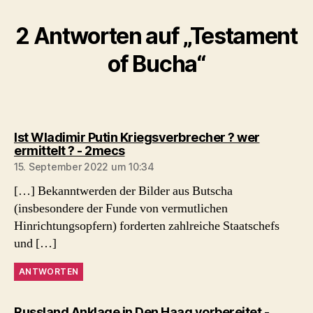
2 Antworten auf „Testament
of Bucha“
Ist Wladimir Putin Kriegsverbrecher ? wer
sagt:
ermittelt ? - 2mecs
15. September 2022 um 10:34
[…] Bekanntwerden der Bilder aus Butscha
(insbesondere der Funde von vermutlichen
Hinrichtungsopfern) forderten zahlreiche Staatschefs
und […]
ANTWORTEN
Russland Anklage in Den Haag vorbereitet -