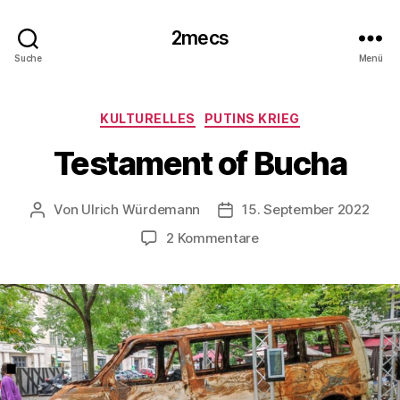
2mecs
Suche
Menü
Kategorien
KULTURELLES
PUTINS KRIEG
Testament of Bucha
Von
Ulrich Würdemann
15. September 2022
Beitragsautor
Beitragsdatum
zu
2 Kommentare
Testament
of
Bucha