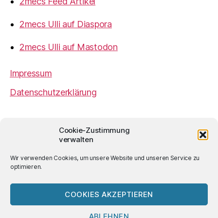
2mecs Feed Artikel
2mecs Ulli auf Diaspora
2mecs Ulli auf Mastodon
Impressum
Datenschutzerklärung
2mecs
von
Ulrich Würdemann
ist sofern nicht
Cookie-Zustimmung
anders angegeben lizenziert unter einer
Creative
verwalten
Commons Namensnennung 4.0 International
Lizenz
.
Wir verwenden Cookies, um unsere Website und unseren Service zu
optimieren.
COOKIES AKZEPTIEREN
© 2026
2mecs
Hoch
↑
ABLEHNEN